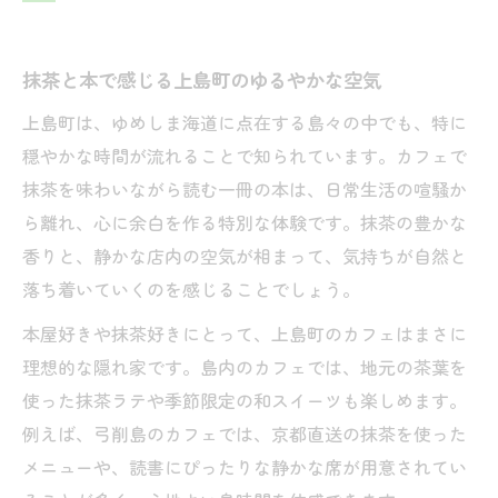
読書と抹茶で満たす島カフェの過ごし方
本好きが選ぶ抹茶カフェの楽しみポイント
抹茶と本で感じる上島町のゆるやかな空気
抹茶の香りと本の世界に浸れるカフェ時間
上島町は、ゆめしま海道に点在する島々の中でも、特に
上島町のカフェで出会う本と抹茶の魅力
穏やかな時間が流れることで知られています。カフェで
島カフェで味わう抹茶と読書の特別な瞬間
抹茶を味わいながら読む一冊の本は、日常生活の喧騒か
ゆめしま海道で見つける心安らぐ抹茶スポット
ら離れ、心に余白を作る特別な体験です。抹茶の豊かな
ゆめしま海道沿いで楽しむ抹茶と読書の時
香りと、静かな店内の空気が相まって、気持ちが自然と
間
落ち着いていくのを感じることでしょう。
抹茶と本で過ごす心やすらぐカフェ巡り
本屋好きや抹茶好きにとって、上島町のカフェはまさに
本屋好きも納得の抹茶スポットを発見
理想的な隠れ家です。島内のカフェでは、地元の茶葉を
海を感じるカフェで抹茶と本を満喫する方
使った抹茶ラテや季節限定の和スイーツも楽しめます。
法
例えば、弓削島のカフェでは、京都直送の抹茶を使った
ゆめしま海道で叶える抹茶時間の過ごし方
メニューや、読書にぴったりな静かな席が用意されてい
抹茶好きが巡る上島町のカフェ旅の魅力