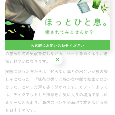
島カフェで味わう抹茶と読書の特別な瞬間
島カフェで過ごす抹茶と読書の時間は、旅の思い出とし
て心に残る特別な瞬間になります。ゆめしま海道を渡
り、静かなカフェに腰を下ろした時、日常では味わえな
お気軽にお問い合わせください
い穏やかな時間が流れ始めます。抹茶の一口ごとに、島
の空気や海の気配を感じながら、ページをめくる手が自
お気軽にお問い合わせください
然と軽やかになります。
実際に訪れた方からは「知らない本との出会いが旅の楽
しみになった」「抹茶の香りと静かな空間で読書がはか
どった」といった声も多く聞かれます。カフェによって
は、テイクアウトした抹茶をお気に入りの場所で楽しめ
るサービスもあり、島内のベンチや海辺で本を広げるの
もおすすめです。