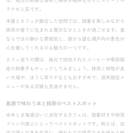
は、地元の新鮮な素材と抹茶を組み合わせたスイーツや
ラテが人気です。
本屋とカフェが融合した空間では、読書を楽しみながら
抹茶の香りに包まれる贅沢なひとときが過ごせます。島
ならではの静かな雰囲気と、窓から望む瀬戸内の景色が
心を癒してくれるのも魅力の一つです。
カフェ巡りの際は、地元で焙煎されたコーヒーや季節限
定の和菓子もチェックしてみましょう。抹茶と相性が良
い大福や、ほうじ茶ラテなどもおすすめで、週末限定メ
ニューがある店舗も見逃せません。
島旅で味わう本と抹茶のベストスポット
ゆめしま海道沿いに点在するカフェは、読書好きや抹茶
ファンの旅人にとってベストスポットです。例えば、店
内で選んだ本を片手に、淹れたての抹茶ラテを味わう時