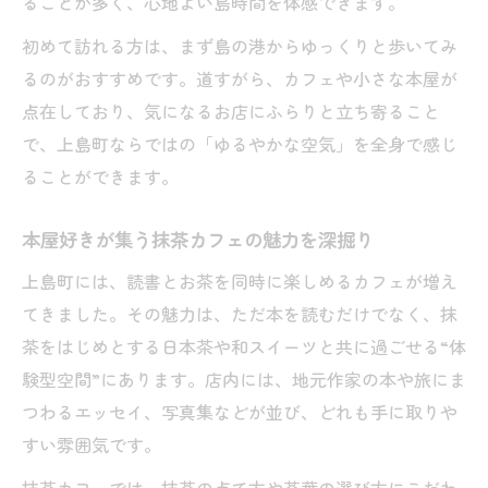
ることが多く、心地よい島時間を体感できます。
抹茶好き必見の上島町カフェ巡りガイド
初めて訪れる方は、まず島の港からゆっくりと歩いてみ
島旅で味わう本と抹茶のベストスポット
るのがおすすめです。道すがら、カフェや小さな本屋が
抹茶と読書が楽しめるカフェ旅の過ごし方
点在しており、気になるお店にふらりと立ち寄ること
で、上島町ならではの「ゆるやかな空気」を全身で感じ
上島町で抹茶と本を堪能するコツを解説
ることができます。
本屋好きが語る上島町カフェ旅の楽しみ方
静かな島時間を彩る本と抹茶の楽しみ方
本屋好きが集う抹茶カフェの魅力を深掘り
本と抹茶で静かな島時間を贅沢に過ごす方
上島町には、読書とお茶を同時に楽しめるカフェが増え
法
てきました。その魅力は、ただ本を読むだけでなく、抹
読書好きが提案する抹茶の楽しみ方まとめ
茶をはじめとする日本茶や和スイーツと共に過ごせる“体
抹茶と本で心がほどける島の過ごし方
験型空間”にあります。店内には、地元作家の本や旅にま
上島町カフェで味わう静寂と抹茶の調和
つわるエッセイ、写真集などが並び、どれも手に取りや
抹茶好きにおすすめの読書時間の工夫
すい雰囲気です。
抹茶と本が誘う上島町島旅の新しい発見