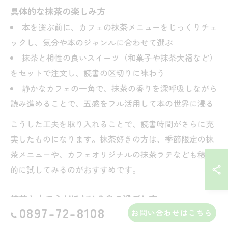
具体的な抹茶の楽しみ方
本を選ぶ前に、カフェの抹茶メニューをじっくりチェ
ックし、気分や本のジャンルに合わせて選ぶ
抹茶と相性の良いスイーツ（和菓子や抹茶大福など）
をセットで注文し、読書の区切りに味わう
静かなカフェの一角で、抹茶の香りを深呼吸しながら
読み進めることで、五感をフル活用して本の世界に浸る
こうした工夫を取り入れることで、読書時間がさらに充
実したものになります。抹茶好きの方は、季節限定の抹
茶メニューや、カフェオリジナルの抹茶ラテなども積極
的に試してみるのがおすすめです。
抹茶と本で心がほどける島の過ごし方
0897-72-8108
お問い合わせはこちら
上島町やゆめしま海道のカフェでは、日常を忘れて心が