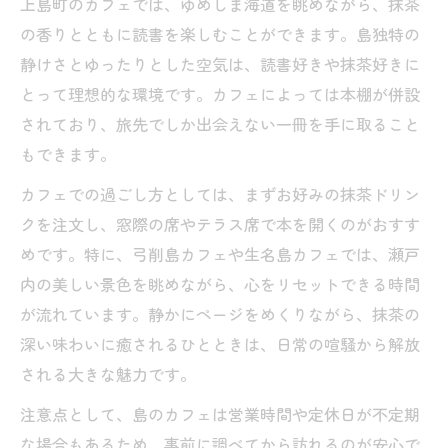
上島町のカフェでは、ゆめしま海道を眺めながら、抹茶
の香りとともに読書を楽しむことができます。島独特の
静けさとゆったりとした空気は、読書好きや抹茶好きに
とって理想的な環境です。カフェによっては本棚が併設
されており、旅先でしか出会えない一冊を手に取ること
もできます。
カフェでの過ごし方としては、まずお好みの抹茶ドリン
クを注文し、窓際の席やテラス席で本を開くのがおすす
めです。特に、弓削島カフェや生名島カフェでは、瀬戸
内の美しい景色を眺めながら、心をリセットできる時間
が流れています。静かにページをめくりながら、抹茶の
深い味わいに癒されるひとときは、日常の喧騒から解放
される大きな魅力です。
注意点として、島のカフェは営業時間や定休日が不定期
な場合もあるため、事前に調べてから訪れるのが安心で