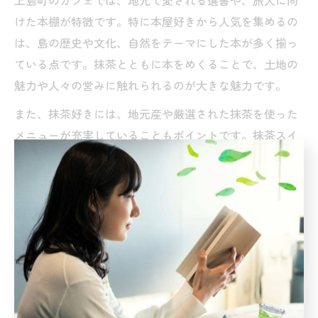
上島町のカフェでは、地元で愛される選書や、旅人に向
けた本棚が特徴です。特に本屋好きから人気を集めるの
は、島の歴史や文化、自然をテーマにした本が多く揃っ
ている点です。抹茶とともに本をめくることで、土地の
魅力や人々の営みに触れられるのが大きな魅力です。
また、抹茶好きには、地元産や厳選された抹茶を使った
メニューが充実していることもポイントです。抹茶スイ
ーツや抹茶ラテ、さらには季節限定の抹茶大福など、カ
フェごとに工夫を凝らした一品を味わえます。例えば、
生名島カフェや弓削島カフェでは、抹茶の香りが漂う落
ち着いた空間で、読書とお茶の両方を満喫できます。
現地でしか手に入らない本や、島の作家による作品との
出会いも期待できます。カフェ巡りをしながら、抹茶と
本の新しい組み合わせを見つけるのも、上島町での楽し
み方のひとつです。