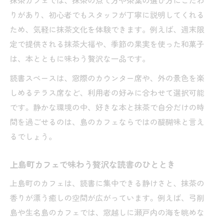
抹茶カフェでは、抹茶の点て方や茶葉の選び方にこだわ
抹茶と本で広がる上島町島旅の楽しみ方
りがあり、初心者でもスタッフが丁寧に説明してくれる
本屋好きが見つけた島旅の抹茶スポット
ため、気軽に抹茶文化を体験できます。例えば、週末限
定で提供される抹茶大福や、季節の果実を使った和菓子
上島町で体験する抹茶と本の新しい出会い
は、本とともに味わう贅沢な一品です。
島時間を満喫する抹茶カフェの選び方
抹茶と読書で感じる上島町の魅力を探訪
読書スペースは、窓際のカウンター席や、外の景色を楽
しめるテラス席など、利用者の好みに合わせて選択可能
です。静かな環境の中、好きな本と抹茶で自分だけの時
間を過ごせるのは、島のカフェならではの醍醐味と言え
るでしょう。
上島町カフェで味わう贅沢な読書のひととき
上島町のカフェは、読書に集中できる静けさと、抹茶の
香りが漂う癒しの空間が広がっています。例えば、弓削
島や生名島のカフェでは、窓越しに瀬戸内の海を眺めな