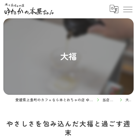
大福
愛媛県上島町のカフェなら本とおちゃの店 ゆたかの本屋ちゃん
当店の特徴
大福
やさしさを包み込んだ大福と過ごす週
末