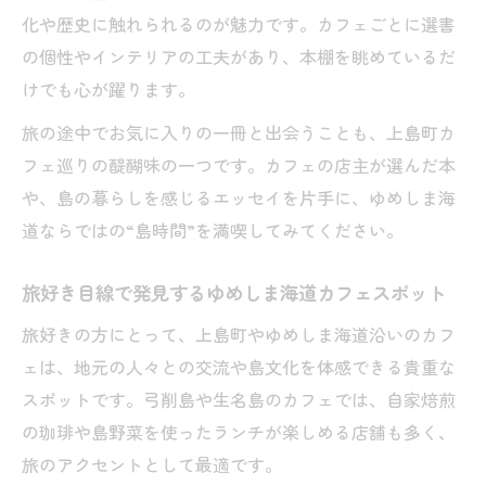
化や歴史に触れられるのが魅力です。カフェごとに選書
の個性やインテリアの工夫があり、本棚を眺めているだ
けでも心が躍ります。
旅の途中でお気に入りの一冊と出会うことも、上島町カ
フェ巡りの醍醐味の一つです。カフェの店主が選んだ本
や、島の暮らしを感じるエッセイを片手に、ゆめしま海
道ならではの“島時間”を満喫してみてください。
旅好き目線で発見するゆめしま海道カフェスポット
旅好きの方にとって、上島町やゆめしま海道沿いのカフ
ェは、地元の人々との交流や島文化を体感できる貴重な
スポットです。弓削島や生名島のカフェでは、自家焙煎
の珈琲や島野菜を使ったランチが楽しめる店舗も多く、
旅のアクセントとして最適です。