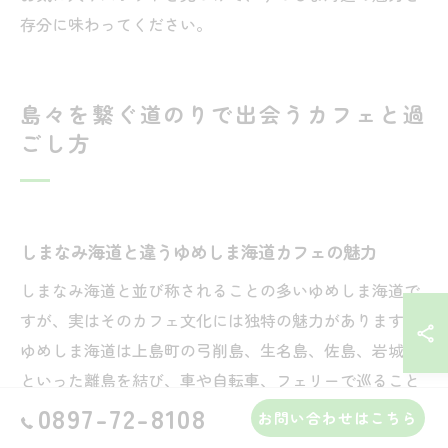
存分に味わってください。
島々を繋ぐ道のりで出会うカフェと過
ごし方
しまなみ海道と違うゆめしま海道カフェの魅力
しまなみ海道と並び称されることの多いゆめしま海道で
すが、実はそのカフェ文化には独特の魅力があります。
ゆめしま海道は上島町の弓削島、生名島、佐島、岩城島
といった離島を結び、車や自転車、フェリーで巡ること
ができます。島ごとに個性豊かなカフェが点在し、旅人
0897-72-8108
お問い合わせはこちら
や地元の本好きが静かな時間を楽しんでいます。