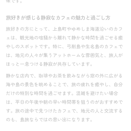
味です。
自家焙煎コーヒーと本で過ごす島カフェの
魅力
旅好きが感じる静寂なカフェの魅力と過ごし方
旅好きが惹かれる自家焙煎カフェでの読書
旅好きの方にとって、上島町やゆめしま海道沿いのカフ
体験
ェは、観光地の喧騒から離れて静かな時間を過ごせる癒
島カフェで感じる珈琲の香りと静かな島時
やしのスポットです。特に、弓削島や生名島のカフェで
間
は、地元の人々が集うアットホームな雰囲気と、旅人が
本屋好きが集う自家焙煎カフェの選び方
ほっと一息つける静寂が共存しています。
ゆめしま珈琲焙煎所で味わう特別なカフェ
静かな店内で、珈琲やお茶を飲みながら窓の外に広がる
時間
海や島の景色を眺めることで、旅の疲れを癒やし、自分
弓削島や生名島で味わう特別な一杯の過ごし方
だけの特別な時間を過ごせます。混雑を避けたい場合
弓削島カフェで旅好きが楽しむ特別な珈琲
は、平日の午後や朝の早い時間帯を狙うのがおすすめで
時間
す。旅の途中で見つけたカフェで、地元の人と交流する
生名島カフェ巡りで味わう島の個性とおす
のも、島旅ならではの思い出になります。
すめ