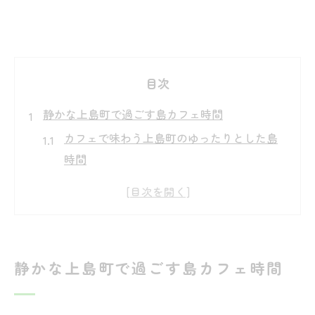
目次
静かな上島町で過ごす島カフェ時間
カフェで味わう上島町のゆったりとした島
時間
旅好きが感じる静寂なカフェの魅力と過ご
し方
本屋好きが集う上島町のカフェで読書する
贅沢
静かな上島町で過ごす島カフェ時間
自家焙煎が香る島カフェで心ほどけるひと
とき