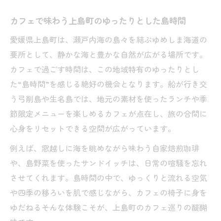
上島町カフェ巡りで見つける癒やしスポッ
ト
カフェで味わう上島町のゆったりとした島時間
本好き旅好きが惹かれるゆめしま海道の魅力
愛媛県上島町は、瀬戸内海の島々を結ぶゆめしま海道の
ゆめしま海道で本好きが通うカフェの楽し
要所として、静かな海と豊かな自然が広がる場所です。
み方
カフェで過ごす時間は、この地域特有のゆったりとし
旅好き目線で発見するゆめしま海道カフェ
た“島時間”を感じる絶好の機会となります。船が行き交
スポット
う弓削島や生名島では、地元の素材を使ったランチや季
節限定メニューを楽しめるカフェが点在し、旅の合間に
本と珈琲で過ごすゆめしま海道の特別な時
心身をリセットできる空間が広がっています。
間
ゆめしま海道を彩るカフェが持つ島文化の
例えば、窓越しに海を眺めながら味わう自家焙煎珈琲
魅力
や、島野菜を使ったサンドイッチは、日常の喧騒を忘れ
カフェと読書で訪れたいゆめしま海道の過
させてくれます。島時間の中で、ゆっくりと流れる空気
ごし方
や四季の移ろいを肌で感じながら、カフェの椅子に身を
ゆだねる――そんな体験こそが、上島町のカフェ巡りの醍醐
自家焙煎の香りと本に包まれる島のカフェ体験