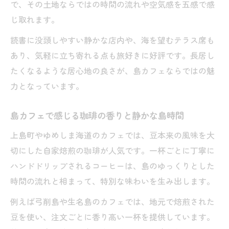
で、その土地ならではの時間の流れや空気感を五感で感
じ取れます。
読書に没頭しやすい静かな店内や、海を望むテラス席も
あり、気軽に立ち寄れる点も旅好きに好評です。長居し
たくなるような居心地の良さが、島カフェならではの魅
力となっています。
島カフェで感じる珈琲の香りと静かな島時間
上島町やゆめしま海道のカフェでは、豆本来の風味を大
切にした自家焙煎の珈琲が人気です。一杯ごとに丁寧に
ハンドドリップされるコーヒーは、島のゆっくりとした
時間の流れと相まって、特別な味わいを生み出します。
例えば弓削島や生名島のカフェでは、地元で焙煎された
豆を使い、注文ごとに香り高い一杯を提供しています。