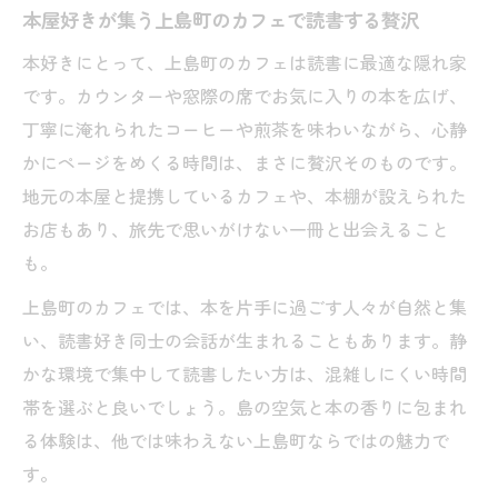
弓削島ランチとカフェで叶える充実の島旅
本屋好きが集う上島町のカフェで読書する贅沢
本屋好き必見の生名島カフェで読書時間を
本好きにとって、上島町のカフェは読書に最適な隠れ家
満喫
です。カウンターや窓際の席でお気に入りの本を広げ、
カフェを拠点に弓削島生名島の魅力を深掘
丁寧に淹れられたコーヒーや煎茶を味わいながら、心静
り
かにページをめくる時間は、まさに贅沢そのものです。
ゆめしま海道で見つける心癒やすカフェ巡り
地元の本屋と提携しているカフェや、本棚が設えられた
お店もあり、旅先で思いがけない一冊と出会えること
ゆめしま海道カフェ巡りで癒やしの島旅を
も。
体感
本好き旅好きが選ぶ心地よいカフェスポッ
上島町のカフェでは、本を片手に過ごす人々が自然と集
ト集
い、読書好き同士の会話が生まれることもあります。静
かな環境で集中して読書したい方は、混雑しにくい時間
ゆめしま海道の景色とカフェで過ごす特別
帯を選ぶと良いでしょう。島の空気と本の香りに包まれ
な時間
る体験は、他では味わえない上島町ならではの魅力で
島々を繋ぐ道で出会うカフェの魅力と楽し
す。
み方