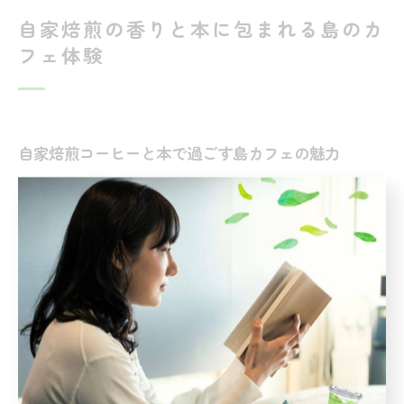
自家焙煎の香りと本に包まれる島のカ
フェ体験
自家焙煎コーヒーと本で過ごす島カフェの魅力
上島町のカフェでは、自家焙煎コーヒーと本が織りなす
独特の“島時間”を堪能できます。海に囲まれた静かな環
境の中、丁寧に焙煎された珈琲豆の香りと、選び抜かれ
た本が並ぶ空間は、旅好きや本屋好きにとって理想の隠
れ家です。
例えば、弓削島や生名島のカフェでは、地元の豆を使っ
たコーヒーを片手に、旅先で出会った本をゆっくりと読
むことができます。都会の喧騒から離れた場所で、心が