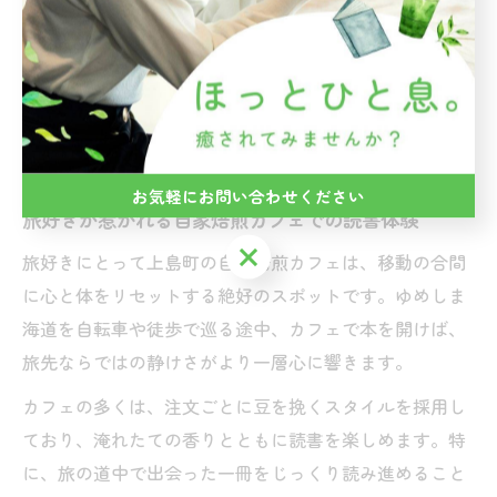
ほどけるような時間を過ごせる点が大きな魅力です。
また、カフェによっては本棚に旅や島に関する書籍が並
び、読書を通じてその土地の文化や歴史にも触れられま
す。こうした空間は、旅の思い出をより深く刻むきっか
けとなるでしょう。
お気軽にお問い合わせください
旅好きが惹かれる自家焙煎カフェでの読書体験
お気軽にお問い合わせください
旅好きにとって上島町の自家焙煎カフェは、移動の合間
に心と体をリセットする絶好のスポットです。ゆめしま
海道を自転車や徒歩で巡る途中、カフェで本を開けば、
旅先ならではの静けさがより一層心に響きます。
カフェの多くは、注文ごとに豆を挽くスタイルを採用し
ており、淹れたての香りとともに読書を楽しめます。特
に、旅の道中で出会った一冊をじっくり読み進めること