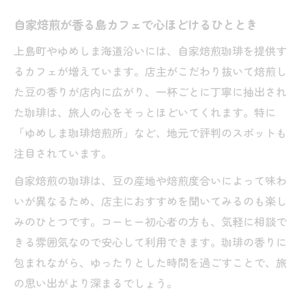
カフェ巡りで見つけるゆめしま海道の静か
自家焙煎が香る島カフェで心ほどけるひととき
な癒やし
上島町やゆめしま海道沿いには、自家焙煎珈琲を提供す
島々を繋ぐ道のりで出会うカフェと過ごし方
るカフェが増えています。店主がこだわり抜いて焙煎し
しまなみ海道と違うゆめしま海道カフェの
た豆の香りが店内に広がり、一杯ごとに丁寧に抽出され
魅力
た珈琲は、旅人の心をそっとほどいてくれます。特に
カフェを巡る島旅で味わう道中の発見と出
「ゆめしま珈琲焙煎所」など、地元で評判のスポットも
会い
注目されています。
本好き旅好きが立ち寄るカフェで島の文化
自家焙煎の珈琲は、豆の産地や焙煎度合いによって味わ
に触れる
いが異なるため、店主におすすめを聞いてみるのも楽し
島々を繋ぐカフェで自分だけの島時間を過
みのひとつです。コーヒー初心者の方も、気軽に相談で
ごす
きる雰囲気なので安心して利用できます。珈琲の香りに
カフェで過ごすゆめしま海道のゆったり旅
包まれながら、ゆったりとした時間を過ごすことで、旅
時間
の思い出がより深まるでしょう。