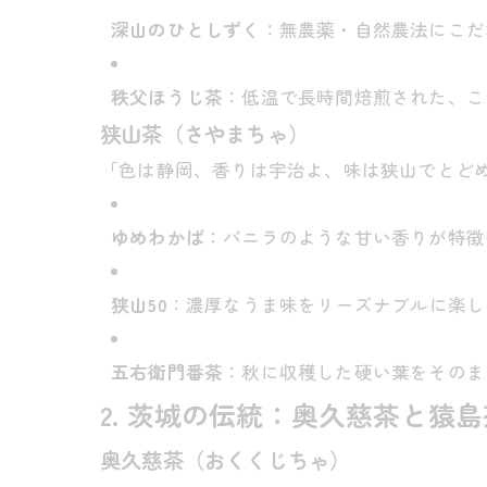
深山のひとしずく
：無農薬・自然農法にこだ
秩父ほうじ茶
：低温で長時間焙煎された、こ
狭山茶（さやまちゃ）
「色は静岡、香りは宇治よ、味は狭山でとど
ゆめわかば
：バニラのような甘い香りが特徴
狭山50
：濃厚なうま味をリーズナブルに楽し
五右衛門番茶
：秋に収穫した硬い葉をそのま
2. 茨城の伝統：奥久慈茶と猿島
奥久慈茶（おくくじちゃ）