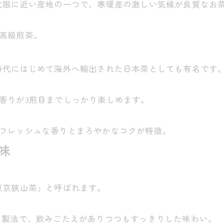
北限に近い産地の一つで、寒暖差の激しい気候が良質なお
高級煎茶。
時代にはじめて海外へ輸出された日本茶としても有名です
香りが3煎目までしっかり楽しめます。
フレッシュな香りとまろやかなコクが特徴。
味
東京狭山茶」と呼ばれます。
と製法で、飲みごたえがありつつもすっきりした味わい。