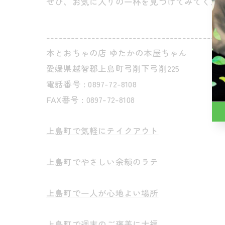
ぜひ、お気に入りの一杯を見つけてみてくだ
-------------------------------------------
本とおちゃの店 ゆたかの本屋ちゃん
愛媛県越智郡上島町弓削下弓削225
電話番号 : 0897-72-8108
FAX番号 : 0897-72-8108
上島町で気軽にテイクアウト
上島町でやさしい余韻のラテ
上島町で一人が心地よい場所
上島町で週末のご褒美に大福