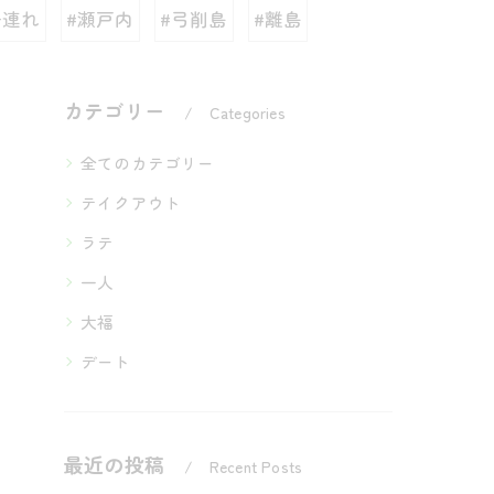
子連れ
#瀬戸内
#弓削島
#離島
カテゴリー
Categories
全てのカテゴリー
テイクアウト
ラテ
一人
大福
デート
最近の投稿
Recent Posts