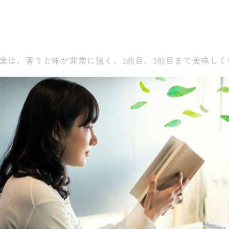
。
葉は、香りと味が非常に強く、2煎目、3煎目まで美味しく
らの産業復興として茶の種が配布された歴史を持ちます。
、甘みと渋みのバランスが絶妙。
した、やさしい味わいの期間限定茶。
が味に色濃く反映されています。 濃厚な「狭山火入れ」の