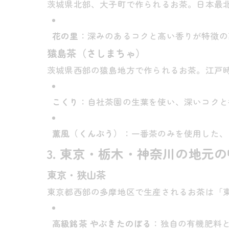
茨城県北部、大子町で作られるお茶。日本最
花の里
：深みのあるコクと高い香りが特徴の
猿島茶（さしまちゃ）
茨城県西部の猿島地方で作られるお茶。江戸
こくり
：自社茶園の生葉を使い、深いコクと
薫風（くんぷう）
：一番茶のみを使用した、
3. 東京・栃木・神奈川の地元の
東京・狭山茶
東京都西部の多摩地区で生産されるお茶は「
高級銘茶 やぶきたのぼる
：独自の有機肥料