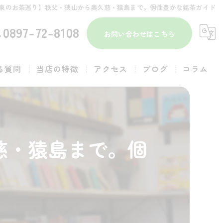
東のお茶巡り】秩父・狭山から奥久慈・猿島まで。個性豊かな銘茶ガイド
0897-72-8108
お問い合わせはこちら
る質問
当店の特徴
アクセス
ブログ
コラム
テイクアウト
ラテ
慈・猿島まで。個
一人
大福
デート