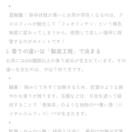
豆知識：
保存状態が悪いとお茶が茶色くなるのは、ク
ロロフィルが酸化して「フェオフィチン」という褐色
物質に変わってしまうから。密閉して涼しい場所に保
管するのがポイントです！
2. 香りの違いは「製造工程」で決まる
お茶には600種類以上の香り成分が含まれています。その
違いを生むのは、やはり作り方です。
緑茶：
摘みたてをすぐ加熱するため、若葉のような爽
やかな香りが残ります。玉露などは、日光を遮って栽
培することで「青海苔」のような独特の**覆い香（ジ
メチルスルフィド）**が生まれます。
紅茶・ウーロン茶：
緑茶とは逆に、最初は加熱せず葉