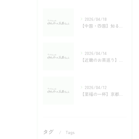
2026/04/18
【中国・四国】知る人ぞ知る銘茶の宝庫！旅するように楽しむお茶巡り
2026/04/14
【近畿のお茶巡り】歴史と風土が育む名茶4選（大和・川添・丹波・母子）
2026/04/12
【至福の一杯】京都・宇治茶の歴史と老舗が贈る「究極の銘茶」巡り
タグ
Tags