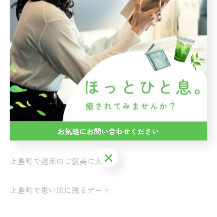
本とおちゃの店 ゆたかの本屋ちゃん
愛媛県越智郡上島町弓削下弓削225
電話番号 : 0897-72-8108
FAX番号 : 0897-72-8108
上島町で気軽にテイクアウト
上島町でやさしい余韻のラテ
お気軽にお問い合わせください
上島町で一人が心地よい場所
お気軽にお問い合わせください
上島町で週末のご褒美に大福
上島町で思い出に残るデート