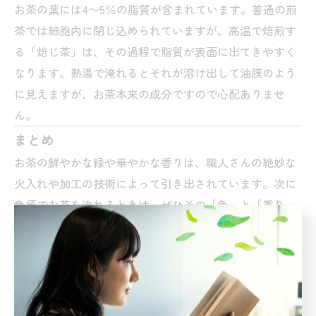
お茶の葉には4〜5％の脂質が含まれています。普通の煎
茶では細胞内に閉じ込められていますが、高温で焙煎す
る「焙じ茶」は、その過程で脂質が表面に出てきやすく
なります。熱湯で淹れるとそれが溶け出して油膜のよう
に見えますが、お茶本来の成分ですので心配ありませ
ん。
まとめ
お茶の鮮やかな緑や華やかな香りは、職人さんの絶妙な
火入れや加工の技術によって引き出されています。次に
急須でお茶を淹れるときは、ぜひその「色」と「香り」
をじっくり観察してみてくださいね。
----------------------------------------------------------
------------