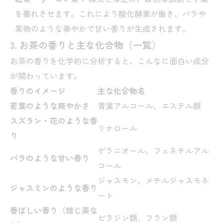
を萎れさせます。これにより酸化酵素が働き、バラや
果物のような華やかで甘い香りが生成されます。
3. お茶の香りと主な化合物（一覧）
お茶の香りを化学的に分析すると、こんなに面白い成分
が関わっています。
香りのイメージ
主な化合物名
若葉のような爽やかさ
青葉アルコール、エステル類
スズラン・花のような香
リナロール
り
ゲラニオール、フェネチルアル
バラのような甘い香り
コール
ジャスモン、メチルジャスモネ
ジャスミンのような香り
ート
香ばしい香り（焙じ茶な
ピラジン類、フラン類