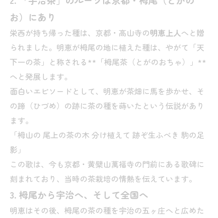
お）にあり
栄西が持ち帰った種は、京都・高山寺の
明恵上人
へと贈
られました。明恵が栂尾の地に植えた種は、やがて「天
下一の茶」と称される**「栂尾茶（とがのおちゃ）」**
へと発展します。
面白いエピソードとして、明恵が茶畑に馬を歩かせ、そ
の蹄（ひづめ）の跡に茶の種を蒔いたという伝説があり
ます。
「栂山の 尾上の茶の木 分け植えて 跡ぞ生ふべき 駒の足
影」
この歌は、今も京都・黄檗山萬福寺の門前にある歌碑に
刻まれており、当時の茶栽培の情熱を伝えています。
3. 栂尾から宇治へ、そして全国へ
明恵はその後、栂尾の茶の種を宇治の五ヶ庄へと広めた