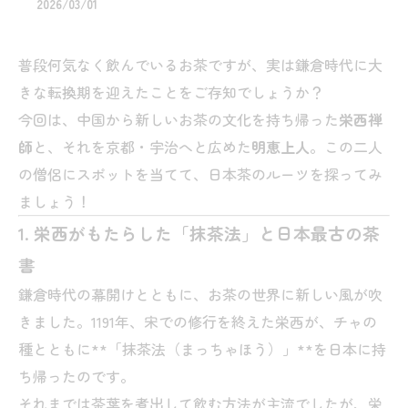
2026/03/01
普段何気なく飲んでいるお茶ですが、実は鎌倉時代に大
きな転換期を迎えたことをご存知でしょうか？
今回は、中国から新しいお茶の文化を持ち帰った
栄西禅
師
と、それを京都・宇治へと広めた
明恵上人
。この二人
の僧侶にスポットを当てて、日本茶のルーツを探ってみ
ましょう！
1. 栄西がもたらした「抹茶法」と日本最古の茶
書
鎌倉時代の幕開けとともに、お茶の世界に新しい風が吹
きました。1191年、宋での修行を終えた栄西が、チャの
種とともに**「抹茶法（まっちゃほう）」**を日本に持
ち帰ったのです。
それまでは茶葉を煮出して飲む方法が主流でしたが、栄