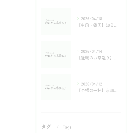
2026/04/18
【中国・四国】知る人ぞ知る銘茶の宝庫！旅するように楽しむお茶巡り
2026/04/14
【近畿のお茶巡り】歴史と風土が育む名茶4選（大和・川添・丹波・母子）
2026/04/12
【至福の一杯】京都・宇治茶の歴史と老舗が贈る「究極の銘茶」巡り
タグ
Tags