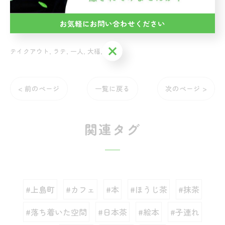
----------------------------------------------------------
------------
お気軽にお問い合わせください
お気軽にお問い合わせください
テイクアウト
ラテ
一人
大福
デート
< 前のページ
一覧に戻る
次のページ >
関連タグ
#上島町
#カフェ
#本
#ほうじ茶
#抹茶
#落ち着いた空間
#日本茶
#絵本
#子連れ