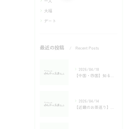
一人
大福
デート
最近の投稿
Recent Posts
2026/04/18
【中国・四国】知る人ぞ知る銘茶の宝庫！旅するように楽しむお茶巡り
2026/04/14
【近畿のお茶巡り】歴史と風土が育む名茶4選（大和・川添・丹波・母子）