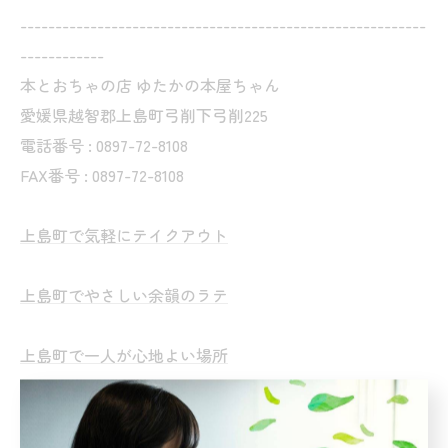
----------------------------------------------------------
------------
本とおちゃの店 ゆたかの本屋ちゃん
愛媛県越智郡上島町弓削下弓削225
電話番号 : 0897-72-8108
FAX番号 : 0897-72-8108
上島町で気軽にテイクアウト
上島町でやさしい余韻のラテ
上島町で一人が心地よい場所
上島町で思い出に残るデート