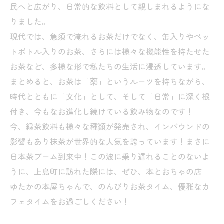
民へと広がり、
日常的な飲料として親しまれるようにな
りました。
現代では、急須で淹れるお茶だけでなく、
缶入りやペッ
トボトル入りのお茶、
さらには様々な機能性を持たせた
お茶など、
多様な形で私たちの生活に浸透しています。
まとめると、お茶は「薬」というルーツを持ちながら、
時代とともに「文化」として、そして「日常」に深く根
付き、
今もなお進化し続けている飲み物なのです！
今、緑茶飲料も様々な種類が発売され、インバウンドの
影響もあり抹茶が世界的な人気を誇っています！まさに
日本茶ブーム到来中！この波に乗り遅れることのないよ
うに、上島町に訪れた際には、ぜひ、本とおちゃの店
ゆたかの本屋ちゃんで、のんびりお茶タイム、優雅なカ
フェタイムをお過ごしください！