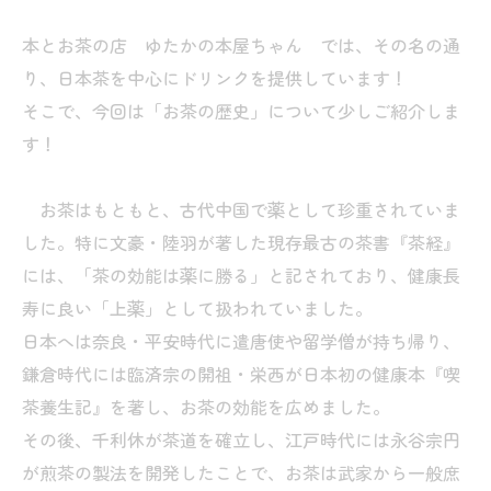
本とお茶の店 ゆたかの本屋ちゃん では、その名の通
り、日本茶を中心にドリンクを提供しています！
そこで、今回は「お茶の歴史」について少しご紹介しま
す！
お茶はもともと、古代中国で薬として珍重されていま
した。
特に文豪・陸羽が著した現存最古の茶書『茶経』
には、「
茶の効能は薬に勝る」と記されており、健康長
寿に良い「上薬」
として扱われていました。
日本へは奈良・平安時代に遣唐使や留学僧が持ち帰り、
鎌倉時代には臨済宗の開祖・栄西が日本初の健康本『喫
茶養生記』
を著し、お茶の効能を広めました。
その後、千利休が茶道を確立し、
江戸時代には永谷宗円
が煎茶の製法を開発したことで、
お茶は武家から一般庶