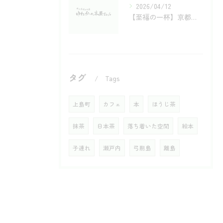
2026/04/12
【至福の一杯】京都・宇治茶の歴史と老舗が贈る「究極の銘茶」巡り
タグ
Tags
上島町
カフェ
本
ほうじ茶
抹茶
日本茶
落ち着いた空間
絵本
子連れ
瀬戸内
弓削島
離島