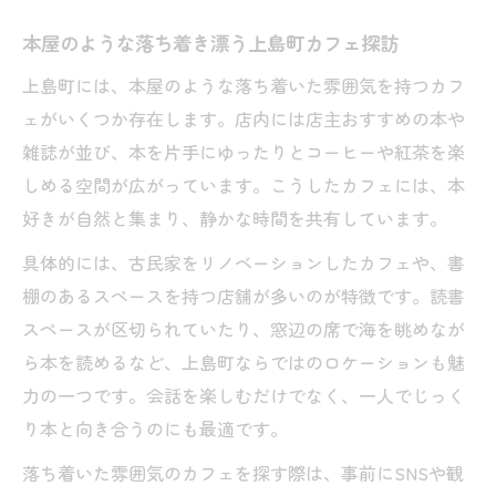
イス
本屋のような落ち着き漂う上島町カフェ探訪
上島町には、本屋のような落ち着いた雰囲気を持つカフ
ェがいくつか存在します。店内には店主おすすめの本や
雑誌が並び、本を片手にゆったりとコーヒーや紅茶を楽
しめる空間が広がっています。こうしたカフェには、本
好きが自然と集まり、静かな時間を共有しています。
具体的には、古民家をリノベーションしたカフェや、書
棚のあるスペースを持つ店舗が多いのが特徴です。読書
スペースが区切られていたり、窓辺の席で海を眺めなが
ら本を読めるなど、上島町ならではのロケーションも魅
力の一つです。会話を楽しむだけでなく、一人でじっく
り本と向き合うのにも最適です。
落ち着いた雰囲気のカフェを探す際は、事前にSNSや観