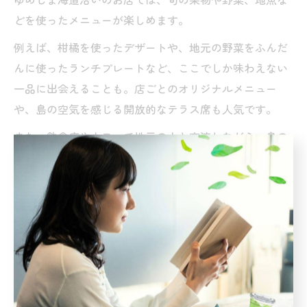
どを使ったメニューが楽しめます。
例えば、柑橘を使ったデザートや、地元の野菜をふんだ
んに使ったランチプレートなど、ここでしか味わえない
一品に出会えることも。店ごとのオリジナルメニュー
や、島の空気を感じる開放的なテラス席も人気です。
また、飲食店やカフェで地元の人と交流しながら、島の
魅力や観光情報を教えてもらうのも旅の楽しみ方の一つ
です。上島町の飲食店とカフェは、ただ食事をするだけ
でなく、地域の文化や人の温かさに触れられる貴重な場
となっています。
島時間を感じるカフェで心潤う体験を
上島町のカフェでは、日常とは異なる“島時間”を感じな
がら、心も体もリフレッシュできます。静かな空間でゆ