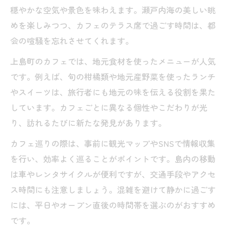
穏やかな空気や景色を味わえます。瀬戸内海の美しい眺
島カフェ散歩で見つける上島町の魅力とは
めを楽しみつつ、カフェのテラス席で過ごす時間は、都
カフェ好きが語る上島町観光地めぐりのコ
会の喧騒を忘れさせてくれます。
ツ
上島町のカフェでは、地元食材を使ったメニューが人気
上島町体験とカフェ巡りで味わう島時間
です。例えば、旬の柑橘類や地元産野菜を使ったランチ
本屋のような空間広がる上島町カフェガイ
やスイーツは、旅行者にも地元の味を伝える役割を果た
ド
しています。カフェごとに異なる個性やこだわりが光
本屋好きに贈る上島町カフェめぐりのすすめ
り、訪れるたびに新たな発見があります。
本屋好きも満足できる上島町カフェの魅力
カフェ巡りの際は、事前に観光マップやSNSで情報収集
カフェ巡りで広がる上島町体験の楽しみ方
を行い、効率よく巡ることがポイントです。島内の移動
上島町カフェで味わう読書と島時間の贅沢
は車やレンタサイクルが便利ですが、交通手段やアクセ
魅力あふれる上島町カフェのおすすめ散歩
ス時間にも注意しましょう。混雑を避けて静かに過ごす
道
には、平日やオープン直後の時間帯を選ぶのがおすすめ
本好きに響く上島町カフェめぐりのアドバ
です。