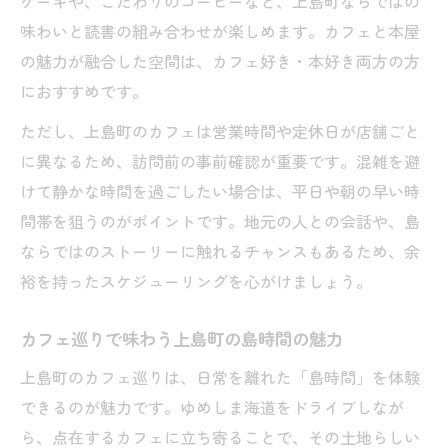
ケーキや、こだわりのコーヒーなど、上島町ならではの
上島町カフェで味わう静寂とページの香り
味わいと読書の組み合わせが楽しめます。カフェと本屋
カフェ好きが集う上島町の読書スポット案
の魅力が融合した空間は、カフェ好き・本好き両方の方
内
におすすめです。
上島町の体験とカフェが生む贅沢な時間
ただし、上島町のカフェは営業時間や定休日が店舗ごと
上島町でカフェとローカル体験を満喫する方法
に異なるため、訪問前の事前確認が重要です。混雑を避
上島町カフェとローカル体験の上手な楽し
けて静かな時間を過ごしたい場合は、平日や朝の早い時
み方
間帯を狙うのがポイントです。地元の人との会話や、島
地元の魅力あふれるカフェ体験のススメ
ならではのストーリーに触れるチャンスもあるため、余
上島町観光で巡りたいカフェと飲食店情報
裕を持ったスケジューリングを心がけましょう。
カフェ好き必見の上島町体験プラン紹介
カフェ巡りで味わう上島町の島時間の魅力
本屋好きが感動する上島町カフェの選び方
上島町のカフェ巡りは、日常を離れた「島時間」を体験
地元の魅力を楽しめる上島町の島カフェ散歩
できるのが魅力です。ゆめしま海道をドライブしなが
上島町カフェで味わう地元の温かみと食文
ら、点在するカフェに立ち寄ることで、その土地らしい
化