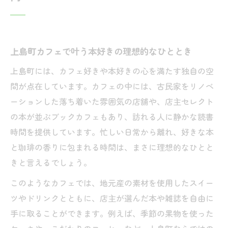
上島町の魅力とカフェの関係を深掘りする
ゆめしま海道沿いで味わう癒しのカフェ体験
ゆめしま海道で見つける島ならではのカフ
上島町カフェで叶う本好きの理想的なひととき
ェ
カフェ巡りが楽しい上島町の癒しスポット
上島町には、カフェ好きや本好きの心を満たす独自の空
案内
間が点在しています。カフェの中には、古民家をリノベ
ーションした落ち着いた雰囲気の店舗や、店主セレクト
本屋好き必見のゆめしま海道カフェ体験談
の本が並ぶブックカフェもあり、訪れる人に静かな読書
上島町の飲食店とカフェで味わう地元の空
時間を提供しています。忙しい日常から離れ、好きな本
気
と珈琲の香りに包まれる時間は、まさに理想的なひとと
島時間を感じるカフェで心潤う体験を
きと言えるでしょう。
読書好きなら見逃せない静かな島のカフェたち
このようなカフェでは、地元産の素材を使用したスイー
落ち着くカフェで読書が進む上島町の魅力
ツやドリンクとともに、店主が選んだ本や雑誌を自由に
島時間を堪能できる本屋併設カフェの楽し
手に取ることができます。例えば、季節の果物を使った
み方