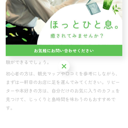
ったりと流れる時間を楽しむことで、忙しい毎日から解
放される感覚を味わうことができます。
カフェによっては、店主が手間ひまかけて淹れるコーヒ
ーやお茶、地元の素材を活かしたスイーツなど、丁寧な
もてなしが心に残ります。読書やおしゃべりを楽しみな
お気軽にお問い合わせください
がら、島の自然や海の景色を眺めることで、心が潤う体
験ができるでしょう。
お気軽にお問い合わせください
初心者の方は、観光マップや口コミを参考にしながら、
まずは一軒目のお店に足を運んでみてください。リピー
ターや本好きの方は、自分だけのお気に入りのカフェを
見つけて、じっくりと島時間を味わうのもおすすめで
す。