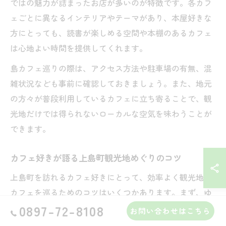
ではの魅力が詰まったお店が多いのが特徴です。各カフ
ェごとに異なるインテリアやテーマがあり、本屋好きな
方にとっても、読書が楽しめる空間や本棚のあるカフェ
は心地よい時間を提供してくれます。
島カフェ巡りの際は、アクセス方法や駐車場の有無、混
雑状況なども事前に確認しておきましょう。また、地元
の方々が普段利用しているカフェに立ち寄ることで、観
光地だけでは得られないローカルな空気を味わうことが
できます。
カフェ好きが語る上島町観光地めぐりのコツ
上島町を訪れるカフェ好きにとって、効率よく観光地と
カフェを巡るためのコツはいくつかあります。まず、ゆ
めしま海道を活用し、島内の主要な観光地とカフェをエ
0897-72-8108
お問い合わせはこちら
リアごとに組み合わせて計画することがポイントです。