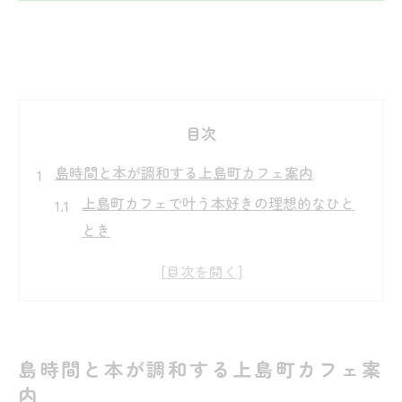
目次
島時間と本が調和する上島町カフェ案内
上島町カフェで叶う本好きの理想的なひと
とき
カフェ巡りで味わう上島町の島時間の魅力
本屋のような落ち着き漂う上島町カフェ探
訪
カフェ好きのための上島町観光マップ活用
島時間と本が調和する上島町カフェ案
術
内