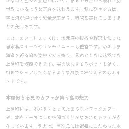
かな海と島々の景色が広がり、まるで日常から離れた別
世界にいるような気分を味わえます。特に朝や夕方は、
空と海が溶け合う絶景が広がり、時間を忘れてしまうほ
どの美しさです。
また、カフェによっては、地元産の柑橘や野菜を使った
自家製スイーツやランチメニューも豊富です。ゆめしま
海道を巡る旅の途中で立ち寄り、景色とともに味覚でも
上島町を堪能できます。写真映えするスポットも多く、
SNSでシェアしたくなるような風景に出会えるのもポイ
ントです。
本屋好き必見のカフェが集う島の魅力
上島町には、本好きにとってたまらないブックカフェ
や、本をテーマにした空間づくりがなされたカフェが点
在しています。例えば、弓削島には選書にこだわった本