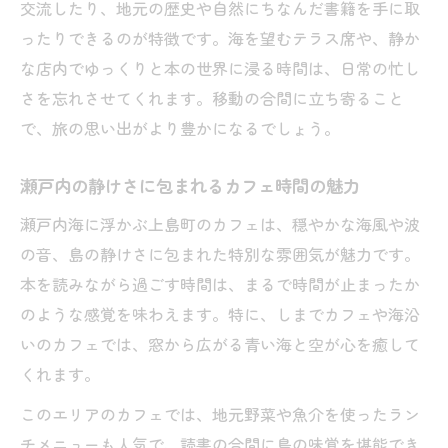
交流したり、地元の歴史や自然にちなんだ書籍を手に取
ったりできるのが特徴です。海を望むテラス席や、静か
な店内でゆっくりと本の世界に浸る時間は、日常の忙し
さを忘れさせてくれます。移動の合間に立ち寄ること
で、旅の思い出がより豊かになるでしょう。
瀬戸内の静けさに包まれるカフェ時間の魅力
瀬戸内海に浮かぶ上島町のカフェは、穏やかな海風や波
の音、島の静けさに包まれた特別な雰囲気が魅力です。
本を読みながら過ごす時間は、まるで時間が止まったか
のような感覚を味わえます。特に、しまでカフェや海沿
いのカフェでは、窓から広がる青い海と空が心を癒して
くれます。
このエリアのカフェでは、地元野菜や魚介を使ったラン
チメニューも人気で、読書の合間に島の味覚を堪能でき