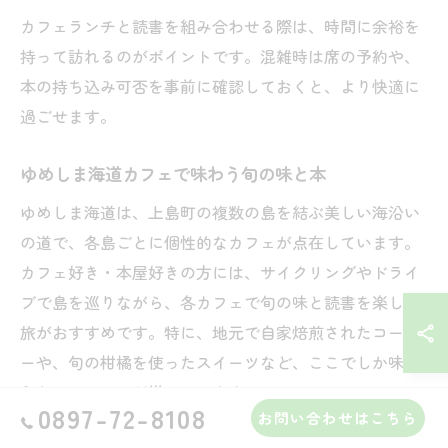
カフェランチと読書を組み合わせる際は、時間に余裕を
持って訪れるのがポイントです。混雑時は席の予約や、
本の持ち込み可否を事前に確認しておくと、より快適に
過ごせます。
ゆめしま海道カフェで味わう旬の味と本
ゆめしま海道は、上島町の複数の島を結ぶ美しい海沿い
の道で、各島ごとに個性的なカフェが点在しています。
カフェ好き・本屋好きの方には、サイクリングやドライ
ブで島を巡りながら、各カフェで旬の味と読書を楽しむ
旅がおすすめです。特に、地元で自家焙煎されたコーヒ
ーや、旬の柑橘を使ったスイーツなど、ここでしか味わ
えないメニューが揃っています。
0897-72-8108
お問い合わせはこちら
各カフェでは、季節ごとに変わる限定メニューや、店主