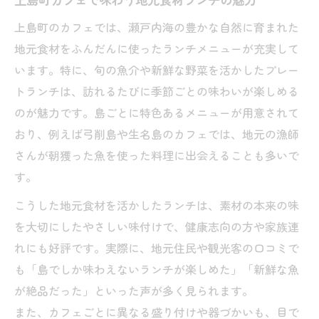
上島町のカフェでは、瀬戸内海の豊かな自然に育まれた
地元食材をふんだんに使ったランチメニューが充実して
います。特に、旬の魚介や新鮮な野菜を活かしたプレー
トランチは、訪れるたびに季節ごとの味わいが楽しめる
のが魅力です。島ごとに特色あるメニューが用意されて
おり、例えば弓削島や生名島のカフェでは、地元の漁師
さんが朝獲った魚を使った料理に出会えることも多いで
す。
こうした地元食材を活かしたランチは、素材の本来の味
を大切にしたやさしい味付けで、健康志向の方や家族連
れにも好評です。実際に、地元住民や観光客の口コミで
も「島でしか味わえないランチが楽しめた」「新鮮な魚
が絶品だった」といった声が多く見られます。
また、カフェごとに異なる盛り付けや器づかいも、目で