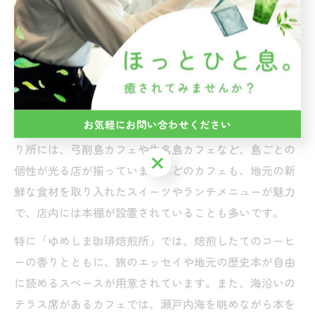
れながら過ごすひとときは、日常の喧騒を忘れさせてく
れます。上島町のカフェ巡りは、書店巡りが好きな方に
も新たな出会いと発見をもたらしてくれるでしょう。
カフェ好きが選ぶゆめしま海道の立ち寄り所
お気軽にお問い合わせください
カフェ好きの間で評判の高いゆめしま海道沿いの立ち寄
り所には、弓削島カフェや生名島カフェなど、島ごとの
お気軽にお問い合わせください
個性が光る店が揃っています。どのカフェも、地元の新
鮮な食材を取り入れたスイーツやランチメニューが魅力
で、店内には本棚が設置されていることも多いです。
特に「ゆめしま珈琲焙煎所」では、焙煎したてのコーヒ
ーの香りとともに、旅のエッセイや地元の歴史本が自由
に読めるスペースが用意されています。また、海沿いの
テラス席があるカフェでは、瀬戸内海を眺めながら本を