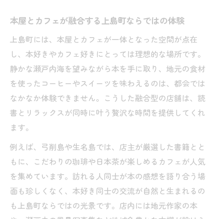
瀬戸内の島時間を彩るカフェ巡り
本屋とカフェが融合する上島町ならではの体験
ゆめしま海道カフェ巡りで島時間を満喫
瀬戸内海の景色とカフェで非日常を体感
上島町には、本屋とカフェが一体となった空間が点在
し、本好きやカフェ好きにとっては理想的な場所です。
本屋好き必見のカフェが集う島の魅力
静かな瀬戸内海を望みながら本を手に取り、地元の食材
カフェと読書で過ごす癒しの島ドライブ
を使ったコーヒーやスイーツを味わえるのは、都会では
上島町で楽しむ個性豊かなカフェ巡り旅
なかなか体験できません。こうした融合型の店舗は、読
ゆめしま海道を辿るカフェ旅のすすめ
書とリラックスが同時に叶う贅沢な時間を提供してくれ
ゆめしま海道沿いのカフェで本と出会う旅
ます。
カフェ好きが選ぶゆめしま海道の立ち寄り
例えば、弓削島や生名島では、店主が厳選した書籍とと
所
もに、こだわりの珈琲や日本茶が楽しめるカフェが人気
読書家におすすめのカフェ旅プラン提案
を集めています。訪れる人同士が本の感想を語り合う場
地元食材ランチと本が楽しめるカフェ体験
面も珍しくなく、本好き同士の交流が自然と生まれるの
瀬戸内の風景とカフェで心癒される時間
も上島町ならではの光景です。店内には地元作家の本
カフェで楽しむ上島町の読書時間