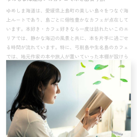
ゆめしま海道は、愛媛県上島町の美しい島々をつなぐ海
上ルートであり、島ごとに個性豊かなカフェが点在して
います。本好き・カフェ好きなら一度は訪れたいこのエ
リアでは、静かな海辺の風景と共に、本を片手に過ごせ
る時間が流れています。特に、弓削島や生名島のカフェ
では、地元作家の本や旅人が置いていった本棚が設けら
れていることも珍しくありません。
島のカフェは大規模チェーンとは異なり、オーナーのこ
だわりが詰まった空間が多いのが特徴です。例えば、煎
茶やオリジナルラテを楽しみながら、窓辺の席で瀬戸内
の穏やかな海を眺めつつ読書できる店もあります。静謐
な雰囲気は、本に没頭したい人にとってまさに理想的な
環境です。
旅の途中でふらりと立ち寄り、本とカフェの香りに包ま