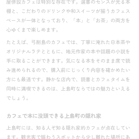
屋併設カフェは特別な存在です。選書のセンスが光る本
棚と、こだわりのドリンクや和スイーツが揃うカフェス
ペースが一体となっており、「本」と「お茶」の両方を
心ゆくまで楽しめます。
たとえば、弓削島のカフェでは、丁寧に淹れた日本茶や
オリジナルラテとともに、地元作家の本や話題の小説を
手に取ることができます。気になる本をそのまま席で読
み進められるので、購入前にじっくり内容を確かめたい
方にも最適です。静かな店内で、読書とカフェタイムを
同時に満喫できるのは、上島町ならではの魅力といえる
でしょう。
カフェで本に没頭できる上島町の隠れ家
上島町には、知る人ぞ知る隠れ家的カフェが点在してい
ます。観光客で賑わうスポットから少し離れた場所にあ