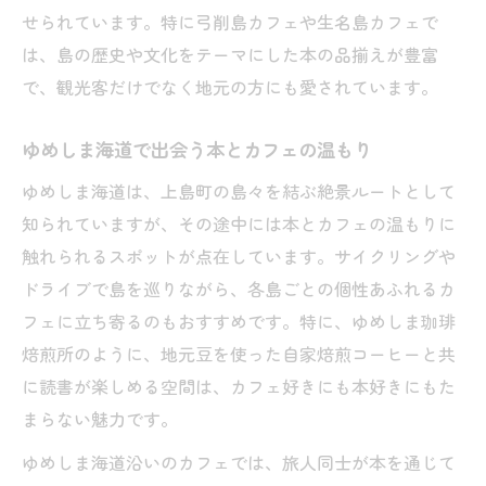
心惹かれる上島町カフェ文化の魅力
せられています。特に弓削島カフェや生名島カフェで
は、島の歴史や文化をテーマにした本の品揃えが豊富
島ごとに異なる上島町カフェ文化の楽しみ
で、観光客だけでなく地元の方にも愛されています。
方
本屋好きに人気のカフェ文化が根付く理由
ゆめしま海道で出会う本とカフェの温もり
カフェで広がるゆったりとした島の時間
ゆめしま海道は、上島町の島々を結ぶ絶景ルートとして
上島町カフェ巡りが本好きに与える刺激
知られていますが、その途中には本とカフェの温もりに
地元に愛されるカフェづくりのこだわり
触れられるスポットが点在しています。サイクリングや
ドライブで島を巡りながら、各島ごとの個性あふれるカ
フェに立ち寄るのもおすすめです。特に、ゆめしま珈琲
焙煎所のように、地元豆を使った自家焙煎コーヒーと共
に読書が楽しめる空間は、カフェ好きにも本好きにもた
まらない魅力です。
ゆめしま海道沿いのカフェでは、旅人同士が本を通じて