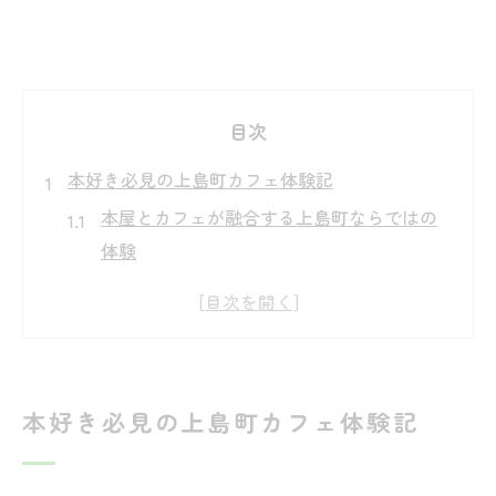
目次
本好き必見の上島町カフェ体験記
本屋とカフェが融合する上島町ならではの
体験
本好きが集うカフェで過ごす特別な一日
ゆめしま海道で出会う本とカフェの温もり
瀬戸内の静けさに包まれるカフェ時間の魅
力
本好き必見の上島町カフェ体験記
カフェ巡りで発見する上島町の新たな本屋
文化