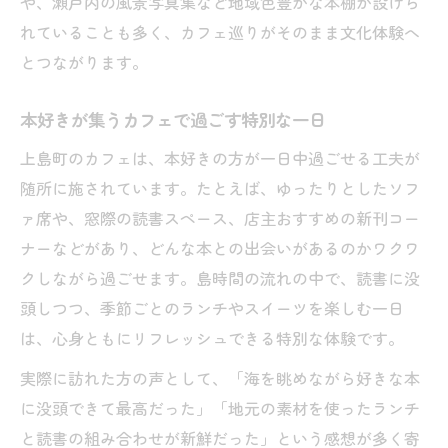
や、瀬戸内の風景写真集など地域色豊かな本棚が設けら
れていることも多く、カフェ巡りがそのまま文化体験へ
静かなカフェ空間で贅沢な読書タイムを
とつながります。
本屋併設カフェで味わうゆったり読書
カフェで本に没頭できる上島町の隠れ家
本好きが集うカフェで過ごす特別な一日
Wi-Fi完備のカフェで快適な読書体験
上島町のカフェは、本好きの方が一日中過ごせる工夫が
島のカフェで本好きが集う理由を探る
随所に施されています。たとえば、ゆったりとしたソフ
地元食材と本に癒される島カフェ案内
ァ席や、窓際の読書スペース、店主おすすめの新刊コー
上島町カフェで味わう地元食材ランチの魅
ナーなどがあり、どんな本との出会いがあるのかワクワ
力
クしながら過ごせます。島時間の流れの中で、読書に没
生名島や弓削島で出会う本とカフェの空間
頭しつつ、季節ごとのランチやスイーツを楽しむ一日
しまでカフェで堪能する読書と地元グルメ
は、心身ともにリフレッシュできる特別な体験です。
カフェランチと本で心も体も満たされる時
実際に訪れた方の声として、「海を眺めながら好きな本
間
に没頭できて最高だった」「地元の素材を使ったランチ
ゆめしま海道カフェで味わう旬の味と本
と読書の組み合わせが新鮮だった」という感想が多く寄