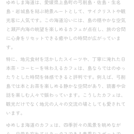
ゆめしま海道は、愛媛県上島町の弓削島・佐島・生名
島・岩城島を結ぶ絶景ルートとして、サイクリストや観
光客に人気です。この海道沿いには、島の穏やかな空気
と瀬戸内海の眺望を楽しめるカフェが点在し、旅の合間
に心身をリセットできる癒やしの時間が広がっていま
す。
特に、地元食材を活かしたスイーツや、丁寧に淹れた日
本茶・コーヒーを味わえるカフェは、島ならではのゆっ
たりとした時間を体感できると評判です。例えば、弓削
島では本とお茶を楽しめる静かな空間があり、読書や会
話を楽しむ人々で賑わっています。こうしたカフェは、
観光だけでなく地元の人々の交流の場としても愛されて
います。
ゆめしま海道のカフェは、四季折々の風景を眺めなが
ら、日常を忘れてリラックスできる貴重なスポットで