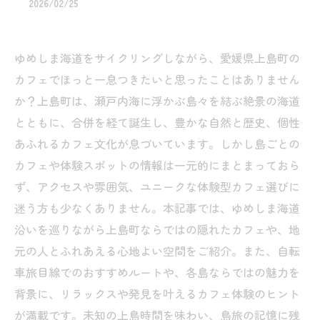
2026/02/25
ゆめしま海道をサイクリングしながら、愛媛県上島町の
カフェでほっと一息つきたいと思ったことはありません
か？上島町は、瀬戸内海に浮かぶ島々を結ぶ絶景の海道
とともに、合併を経て誕生し、豊かな自然と歴史、個性
あふれるカフェ文化が息づいています。しかし島ごとの
カフェや体験スポットの情報は一元的にまとまっておら
ず、アクセスや雰囲気、ユニークな体験型カフェ選びに
迷う方も少なくありません。本記事では、ゆめしま海道
沿いを巡りながら上島町ならではの隠れたカフェや、地
元の人とふれあえる心地よい空間をご紹介。また、自転
車旅目線でのおすすめルートや、各島ならではの魅力を
背景に、リラックスや発見を叶えるカフェ体験のヒント
が満載です。未知の上島時間を味わい、島旅の記憶に残