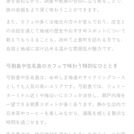
上島町のカフェが旅の思い出になる理由
身を委ねながら、読書や散策の合間に立ち寄ることで、
旅の余韻をより深く味わうことができます。
カフェ好き必見！上島町の隠れた癒やし空間
上島町カフェで見つける穴場の癒やしスポ
また、カフェの多くは地元の方々が営んでおり、店主と
ット
の会話を通じて地域の歴史やおすすめスポットについて
教えてもらえることも。初めて上島町を訪れる方でも、
弓削島や岩城島の個性派カフェ体験ガイド
自然と地域に溶け込める温かな雰囲気が魅力です。
カフェとともに楽しむ上島町のスローライ
フ
弓削島や生名島のカフェで味わう特別なひととき
静かな島カフェで味わう贅沢なリラックス
弓削島や生名島は、ゆめしま海道のサイクリングコース
タイム
としても人気の高いエリアです。弓削島では、フェリー
生名島カフェやランチで叶う非日常のひと
ターミナル近くや海沿いにカフェが点在し、瀬戸内海を
とき
一望できる絶景スポットが多くあります。静かな店内で
サイクリング旅で楽しむ上島町カフェ巡り
日本茶やコーヒーを楽しみながら、潮風を感じる贅沢な
サイクリング途中に立ち寄るカフェの選び
時間を過ごせます。
方