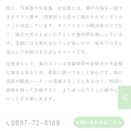
特に、弓削島や生名島、岩城島には、瀬戸内海を一望で
きるテラス席や、四季折々の花々に囲まれたガーデンカ
フェが点在しています。サイクリストや観光客だけでな
く、地元の方々もゆったりとした島時間を楽しんでいま
す。気軽に立ち寄れるカフェが多いので、初めての方も
安心して利用できる点もポイントです。
注意点として、島のカフェは営業時間や定休日が不定期
な場合もあるため、事前に調べておくと安心です。特に
週末や観光シーズンは混雑することもあるので、時間に
余裕を持って計画すると、よりゆったりとした癒やしの
ひとときを楽しめます。
カフェ文化が育む上島町の新たな楽しみ方
0897-72-8108
お問い合わせはこちら
上島町では、カフェが地域コミュニティの交流拠点とし