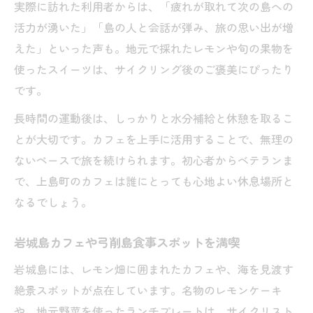
実際に訪れた利用者からは、「疲れが取れて次の島への
活力が湧いた」「島の人と会話が弾み、旅の思い出が増
えた」といった声も。地元で採れたレモンや旬の果物を
使ったスイーツは、サイクリング後のご褒美にぴったり
です。
長時間の運動後は、しっかりと水分補給と休憩を取るこ
とが大切です。カフェを上手に活用することで、無理の
ないペースで旅を続けられます。初心者からベテランま
で、上島町のカフェは誰にとっても心地よい休息場所と
なるでしょう。
岩城島カフェや弓削島食事スポットを満喫
岩城島には、レモン畑に囲まれたカフェや、海を見渡す
絶景スポットが点在しています。名物のレモンケーキ
や、地元野菜を使ったランチプレートは、サイクリスト