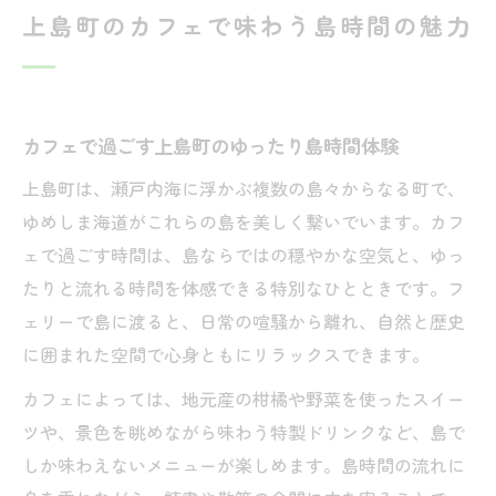
上島町のカフェで味わう島時間の魅力
島旅で出会うカフェが紡ぐ心豊かな過ごし
方
上島町観光の休憩におすすめカフェの魅力
とは
カフェで過ごす上島町のゆったり島時間体験
ゆめしま海道で出会う心休まる上島カフェ体験
上島町は、瀬戸内海に浮かぶ複数の島々からなる町で、
ゆめしま海道沿いで出会うカフェの癒やし
ゆめしま海道がこれらの島を美しく繋いでいます。カフ
時間
ェで過ごす時間は、島ならではの穏やかな空気と、ゆっ
サイクリング途中で立ち寄るカフェの楽し
たりと流れる時間を体感できる特別なひとときです。フ
み方
ェリーで島に渡ると、日常の喧騒から離れ、自然と歴史
に囲まれた空間で心身ともにリラックスできます。
ゆめしま海道とカフェ巡りで感じる島の魅
力
カフェによっては、地元産の柑橘や野菜を使ったスイー
カフェで味わうゆめしま海道ならではの空
ツや、景色を眺めながら味わう特製ドリンクなど、島で
気感
しか味わえないメニューが楽しめます。島時間の流れに