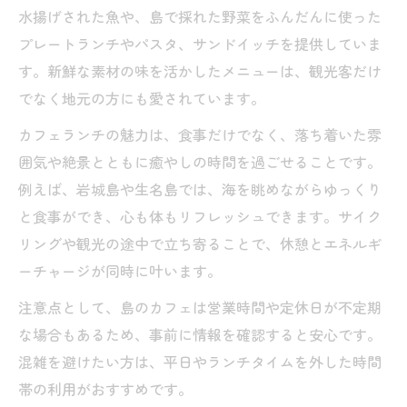
水揚げされた魚や、島で採れた野菜をふんだんに使った
ゆたかな自然を感じるゆめしま海道沿いのカフ
プレートランチやパスタ、サンドイッチを提供していま
ェ案内
す。新鮮な素材の味を活かしたメニューは、観光客だけ
ゆめしま海道沿いで自然を満喫できるカフ
でなく地元の方にも愛されています。
ェ
カフェランチの魅力は、食事だけでなく、落ち着いた雰
カフェで感じる四季折々の上島町の自然美
囲気や絶景とともに癒やしの時間を過ごせることです。
自然と調和したカフェ空間で心安らぐ時間
例えば、岩城島や生名島では、海を眺めながらゆっくり
を
と食事ができ、心も体もリフレッシュできます。サイク
上島町カフェ巡りで出会う癒やしと発見
リングや観光の途中で立ち寄ることで、休憩とエネルギ
ゆめしま海道カフェが叶える特別な体験
ーチャージが同時に叶います。
注意点として、島のカフェは営業時間や定休日が不定期
な場合もあるため、事前に情報を確認すると安心です。
混雑を避けたい方は、平日やランチタイムを外した時間
帯の利用がおすすめです。