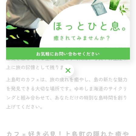
異なる雰囲気や、地元食材を使ったオリジナルメニュ
ー、そして何よりも人の温かさが、旅の思い出をより深
いものにしてくれます。
例えば、読書やおしゃべりを楽しむ静かなカフェや、サ
イクリスト同士が情報交換できる活気あるカフェなど、
目的や気分に合わせて選べるのも魅力です。島の自然や
お気軽にお問い合わせください
歴史を感じられる空間で過ごす時間は、写真やお土産以
上に旅の記憶として残ります。
お気軽にお問い合わせください
上島町のカフェは、旅の疲れを癒やし、島の新たな魅力
を発見できる大切な場所です。ゆめしま海道のサイクリ
ングと組み合わせて、あなただけの特別な島時間を創り
上げてください。
カフェ好き必見！上島町の隠れた癒や