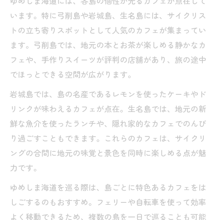
ゆめしま海道には、各島の個性が光るカフェが点在して
います。特に弓削島や岩城島、生名島には、サイクリス
トの立ち寄りスポットとして人気のカフェが集まってい
ます。弓削島では、地元の本とお茶が楽しめる静かなカ
フェや、手作りスイーツが評判の店舗があり、旅の途中
でほっとできる空間が広がります。
岩城島では、島の名産であるレモンを使ったケーキやド
リンクが味わえるカフェが点在。生名島では、地元の新
鮮な魚介を使ったランチや、隠れ家的なカフェでのんび
り過ごすこともできます。これらのカフェは、サイクリ
ングの合間に地元の味覚と景色を同時に楽しめる点が魅
力です。
ゆめしま海道を巡る際は、島ごとに特色あるカフェをは
しごするのもおすすめ。フェリーや自転車を使って効率
よく移動できるため、複数の島を一日で巡ることも可能