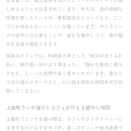
生名島では、地元食材を活かしたランチやスイーツが楽
ゆめしま海道のおすすめカフェ巡りポイン
しめるカフェが注目されています。例えば、島の新鮮な
ト
柑橘を使ったケーキや、季節限定のドリンクなど、ここ
島を巡る旅に最適なカフェルート紹介
でしか味わえないメニューが揃っています。サイクリン
上島町カフェでリフレッシュするサイクル
グの途中に立ち寄ることで、疲れを癒やしつつ、島の魅
旅
力を五感で堪能できます。
岩城島カフェや弓削島食事スポットを満喫
両島のカフェでは、利用者の声として「地元の方とふれ
瀬戸内の景色と共に堪能する島のカフェ文化
あい、旅の思い出がより深まった」「静かな景色に癒や
瀬戸内海を望むカフェで味わう絶景と癒や
された」といった感想が多く寄せられています。島なら
し
ではの温かなサービスと、心に残る特別な時間をぜひ体
カフェ文化が育む上島町の新たな楽しみ方
験してください。
島時間に寄り添うカフェ巡りの魅力を発見
上島町ランチ選びとカフェが叶える癒やし時間
カフェで感じる瀬戸内の自然と上島町の歴
史
上島町でランチを選ぶ際は、カフェのランチメニューに
生名島や弓削島のカフェで味わう島の空気
注目するのがおすすめです。多くのカフェが地元漁港で