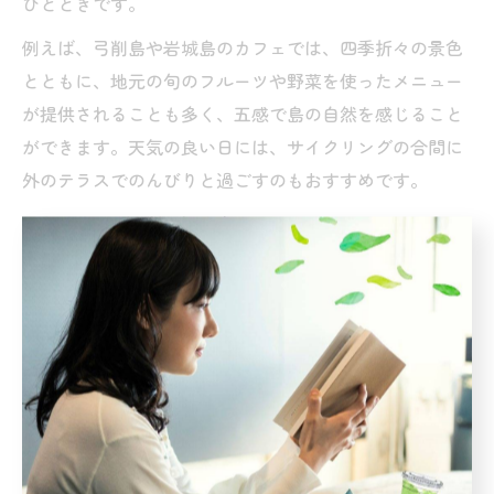
ひとときです。
例えば、弓削島や岩城島のカフェでは、四季折々の景色
とともに、地元の旬のフルーツや野菜を使ったメニュー
が提供されることも多く、五感で島の自然を感じること
ができます。天気の良い日には、サイクリングの合間に
外のテラスでのんびりと過ごすのもおすすめです。
こうしたカフェは、観光客だけでなく地元の人々にとっ
ても大切な憩いの場となっています。時には地元の方と
会話を交わしながら、島の暮らしや文化に触れられるの
も、ゆめしま海道ならではの魅力です。
上島町のカフェが旅の思い出になる理由
上島町のカフェは、旅の途中でふと立ち寄ったその瞬間
が心に残る、特別な体験を提供してくれます。島ごとに