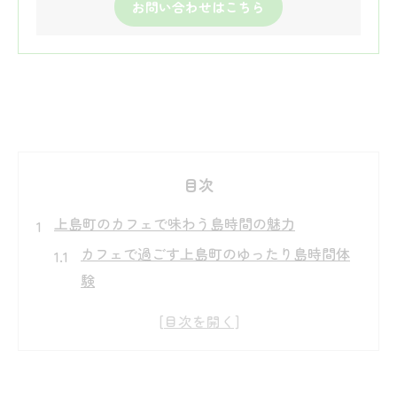
お問い合わせはこちら
目次
上島町のカフェで味わう島時間の魅力
カフェで過ごす上島町のゆったり島時間体
験
弓削島や生名島のカフェで味わう特別なひ
ととき
上島町ランチ選びとカフェが叶える癒やし
時間