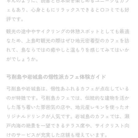
ゃんのように、読書と日本茶を楽しめるユニークなカフ
ェもあり、心身ともにリラックスできると口コミでも好
評です。
観光の途中やサイクリングの休憩スポットとしても最適
なため、上島町観光の際はぜひ地元密着型のカフェを訪
れて、島ならではの癒やしと温もりを感じてみてはいか
がでしょうか。
弓削島や岩城島の個性派カフェ体験ガイド
弓削島や岩城島は、個性あふれるカフェが点在している
のが特徴です。弓削島カフェでは、伝統的な建物を活か
した落ち着いた雰囲気の店や、地元産レモンを使ったオ
リジナルドリンクが人気です。岩城島のカフェでは、瀬
戸内海の絶景を一望できるテラス席や、サイクリスト向
けのサービスが充実した店舗も増えています。