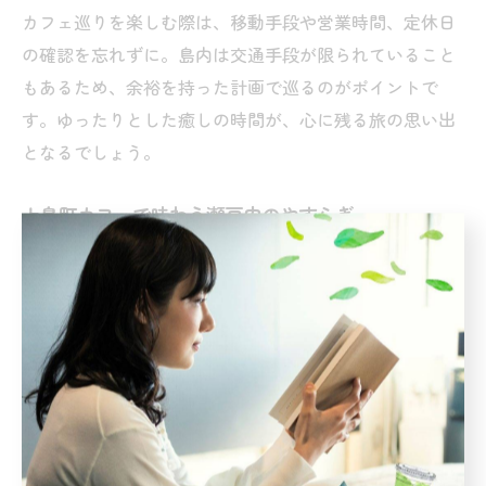
カフェ巡りを楽しむ際は、移動手段や営業時間、定休日
の確認を忘れずに。島内は交通手段が限られていること
もあるため、余裕を持った計画で巡るのがポイントで
す。ゆったりとした癒しの時間が、心に残る旅の思い出
となるでしょう。
上島町カフェで味わう瀬戸内のやすらぎ
瀬戸内海に浮かぶ上島町のカフェは、海や山の景色を眺
めながら、日常を忘れて過ごせるやすらぎの空間です。
窓辺から差し込むやわらかな光や、潮風を感じるテラス
席など、島ならではの自然と調和した店づくりが魅力で
す。
カフェタイムには、地元産の食材を使ったドリンクやス
イーツとともに、ゆっくりとした時間を楽しむことがで