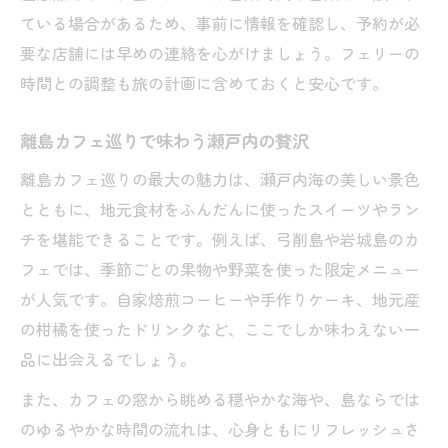
ている場合があるため、事前に情報を確認し、予約が必
要な店舗には早めの連絡を心がけましょう。フェリーの
時間との調整も旅の計画に含めておくと安心です。
離島カフェ巡りで味わう瀬戸内の贅沢
離島カフェ巡りの最大の魅力は、瀬戸内海の美しい景色
とともに、地元食材をふんだんに使ったスイーツやラン
チを堪能できることです。例えば、弓削島や岩城島のカ
フェでは、季節ごとの果物や野菜を使った限定メニュー
が人気です。自家焙煎コーヒーや手作りケーキ、地元産
の柑橘を使ったドリンクなど、ここでしか味わえない一
品に出会えるでしょう。
また、カフェの窓から眺める穏やかな海や、島ならでは
のゆるやかな時間の流れは、心身ともにリフレッシュさ