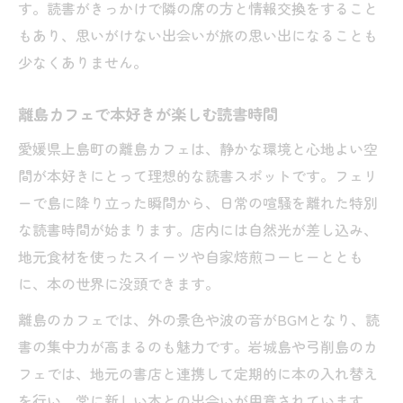
す。読書がきっかけで隣の席の方と情報交換をすること
もあり、思いがけない出会いが旅の思い出になることも
少なくありません。
離島カフェで本好きが楽しむ読書時間
愛媛県上島町の離島カフェは、静かな環境と心地よい空
間が本好きにとって理想的な読書スポットです。フェリ
ーで島に降り立った瞬間から、日常の喧騒を離れた特別
な読書時間が始まります。店内には自然光が差し込み、
地元食材を使ったスイーツや自家焙煎コーヒーととも
に、本の世界に没頭できます。
離島のカフェでは、外の景色や波の音がBGMとなり、読
書の集中力が高まるのも魅力です。岩城島や弓削島のカ
フェでは、地元の書店と連携して定期的に本の入れ替え
を行い、常に新しい本との出会いが用意されています。