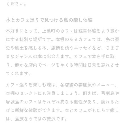
ください。
上島町で楽しむランチとカフェの組み合わ
せ
本とカフェ巡りで見つける島の癒し体験
カフェ巡りで発見する島ならではの楽しみ
本好きにとって、上島町のカフェは読書体験をより豊か
方
にする特別な場所です。本棚のあるカフェでは、島の歴
読書と景色に包まれる島カフェの楽しみ方
史や風土を感じる本、旅情を誘うエッセイなど、さまざ
カフェで読書しながら瀬戸内の絶景を満喫
まなジャンルの本に出会えます。カフェで本を手に取
本好き必見の島カフェで心癒される時間
り、静かな店内でページをめくる時間は日常を忘れさせ
カフェタイムにぴったりな読書スポット紹
てくれます。
介
カフェ巡りを楽しむ際は、各店舗の雰囲気やメニュー、
島カフェのテラス席で味わう読書の魅力
本棚のセレクトにも注目しましょう。例えば、弓削島や
上島町カフェで体験する景色と物語の共演
岩城島のカフェはそれぞれ異なる個性があり、訪れるた
弓削島や岩城島で出会うカフェ体験ガイド
びに新鮮な体験ができます。本とカフェがもたらす癒し
カフェ巡りで楽しむ弓削島の隠れた魅力と
は、島旅ならではの贅沢です。
は