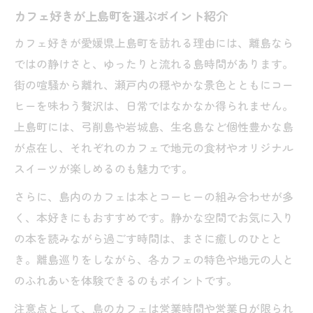
カフェ好きが上島町を選ぶポイント紹介
カフェ好きが愛媛県上島町を訪れる理由には、離島なら
ではの静けさと、ゆったりと流れる島時間があります。
街の喧騒から離れ、瀬戸内の穏やかな景色とともにコー
ヒーを味わう贅沢は、日常ではなかなか得られません。
上島町には、弓削島や岩城島、生名島など個性豊かな島
が点在し、それぞれのカフェで地元の食材やオリジナル
スイーツが楽しめるのも魅力です。
さらに、島内のカフェは本とコーヒーの組み合わせが多
く、本好きにもおすすめです。静かな空間でお気に入り
の本を読みながら過ごす時間は、まさに癒しのひとと
き。離島巡りをしながら、各カフェの特色や地元の人と
のふれあいを体験できるのもポイントです。
注意点として、島のカフェは営業時間や営業日が限られ