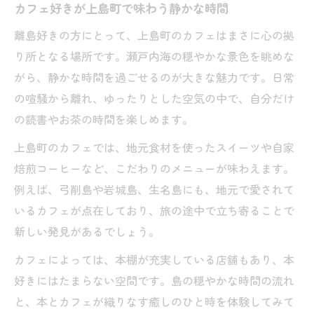
カフェ好きが上島町で味わう静かな時間
カフェ巡りが叶える島での癒し時間の魅力
離島好きの方にとって、上島町のカフェはまさに心の拠
上島町カフェで味わう瀬戸内のやすらぎ
り所となる場所です。瀬戸内海の穏やかな景色を眺めな
本好きが集う離島カフェの魅力発見
がら、静かな時間を過ごせるのが大きな魅力です。日常
カフェ本棚で広がる新しい出会い体験
の喧騒から離れ、ゆったりとした空気の中で、自分だけ
離島カフェで本好きが楽しむ読書時間
の読書やお茶の時間を楽しめます。
カフェ巡りで知る上島町の本好き交流
上島町のカフェでは、地元食材を使ったスイーツや自家
静かな島のカフェで読書とコーヒーを満喫
焙煎コーヒーなど、こだわりのメニューが味わえます。
本とカフェの空間が生み出す癒しのひとと
例えば、弓削島や岩城島、生名島にも、地元で愛されて
き
いるカフェが点在しており、旅の途中で立ち寄ることで
カフェ巡りなら上島町がすすめられる理由
新しい発見があるでしょう。
カフェ好きが上島町を選ぶポイント紹介
カフェによっては、本棚が充実している店舗もあり、本
離島カフェ巡りで味わう瀬戸内の贅沢
好きにはたまらない空間です。島の穏やかな時間の流れ
本好きに愛される上島町カフェの特徴
と、本とカフェが織りなす癒しのひと時を体験してみて