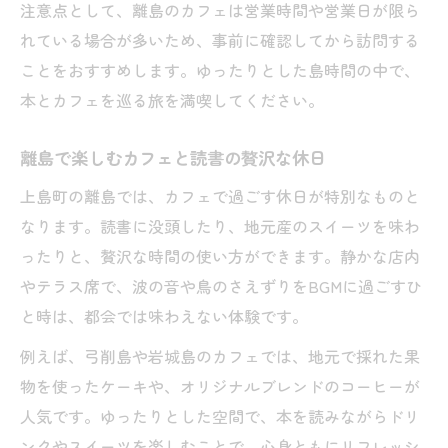
注意点として、離島のカフェは営業時間や営業日が限ら
岩城島カフェで味わう地元グルメの魅力
れている場合が多いため、事前に確認してから訪問する
離島ならではのカフェ体験を弓削島で満喫
ことをおすすめします。ゆったりとした島時間の中で、
本好きにおすすめの岩城島カフェ特集
本とカフェを巡る旅を満喫してください。
カフェ巡りで知る弓削島の読書スポット
離島で楽しむカフェと読書の贅沢な休日
上島町の離島では、カフェで過ごす休日が特別なものと
なります。読書に没頭したり、地元産のスイーツを味わ
ったりと、贅沢な時間の使い方ができます。静かな店内
やテラス席で、波の音や鳥のさえずりをBGMに過ごすひ
と時は、都会では味わえない体験です。
例えば、弓削島や岩城島のカフェでは、地元で採れた果
物を使ったケーキや、オリジナルブレンドのコーヒーが
人気です。ゆったりとした空間で、本を読みながらドリ
ンクやスイーツを楽しむことで、心身ともにリフレッシ