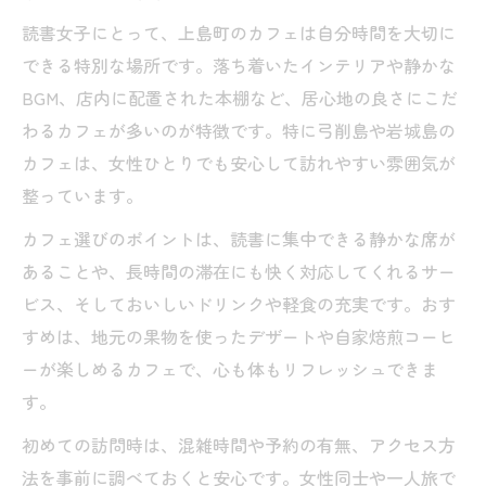
読書女子にとって、上島町のカフェは自分時間を大切に
できる特別な場所です。落ち着いたインテリアや静かな
BGM、店内に配置された本棚など、居心地の良さにこだ
わるカフェが多いのが特徴です。特に弓削島や岩城島の
カフェは、女性ひとりでも安心して訪れやすい雰囲気が
整っています。
カフェ選びのポイントは、読書に集中できる静かな席が
あることや、長時間の滞在にも快く対応してくれるサー
ビス、そしておいしいドリンクや軽食の充実です。おす
すめは、地元の果物を使ったデザートや自家焙煎コーヒ
ーが楽しめるカフェで、心も体もリフレッシュできま
す。
初めての訪問時は、混雑時間や予約の有無、アクセス方
法を事前に調べておくと安心です。女性同士や一人旅で