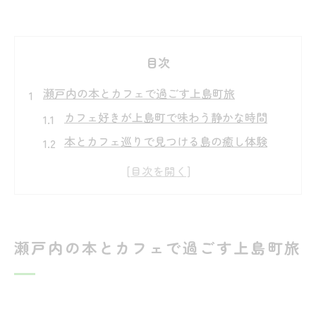
目次
瀬戸内の本とカフェで過ごす上島町旅
カフェ好きが上島町で味わう静かな時間
本とカフェ巡りで見つける島の癒し体験
離島で楽しむカフェと読書の贅沢な休日
瀬戸内の景色と本に囲まれるカフェ時間
上島町カフェで本好きが集う理由とは
上島町で味わう癒しのカフェタイム提案
瀬戸内の本とカフェで過ごす上島町旅
カフェで味わう上島町の地元スイーツ体験
離島のカフェで本と出会う特別なひととき
読書女子におすすめの上島町カフェ選び