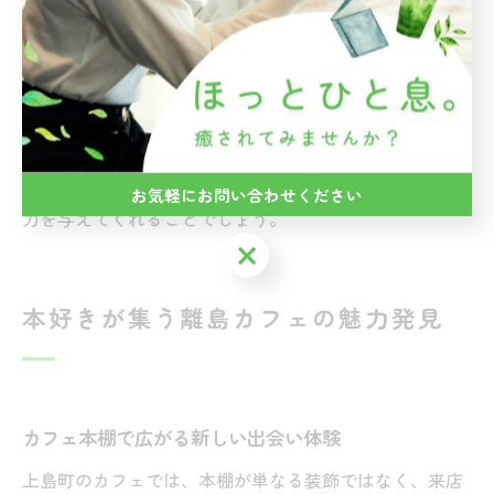
きます。読書やおしゃべり、ノートを広げて物思いにふ
けるなど、思い思いの過ごし方ができるのもポイントで
す。
瀬戸内の穏やかな景色や、島の人々の温かいもてなしに
触れることで、心がほどけるような癒しを感じられま
す。カフェでのひとときが、旅の疲れを癒し、新たな活
お気軽にお問い合わせください
力を与えてくれることでしょう。
お気軽にお問い合わせください
本好きが集う離島カフェの魅力発見
カフェ本棚で広がる新しい出会い体験
上島町のカフェでは、本棚が単なる装飾ではなく、来店