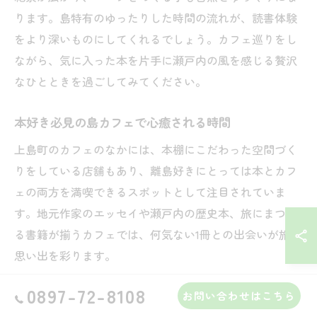
ります。島特有のゆったりした時間の流れが、読書体験
をより深いものにしてくれるでしょう。カフェ巡りをし
ながら、気に入った本を片手に瀬戸内の風を感じる贅沢
なひとときを過ごしてみてください。
本好き必見の島カフェで心癒される時間
上島町のカフェのなかには、本棚にこだわった空間づく
りをしている店舗もあり、離島好きにとっては本とカフ
ェの両方を満喫できるスポットとして注目されていま
す。地元作家のエッセイや瀬戸内の歴史本、旅にまつわ
る書籍が揃うカフェでは、何気ない1冊との出会いが旅の
思い出を彩ります。
島ならではの静寂と、丁寧に淹れたコーヒーや地元食材
0897-72-8108
お問い合わせはこちら
を使ったスイーツが心を癒やしてくれます。読書好きの