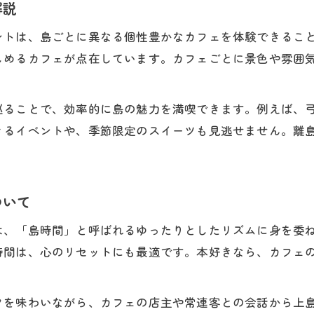
解説
上島町で味わう地元食材カフェの贅沢時間
ントは、島ごとに異なる個性豊かなカフェを体験できるこ
カフェで楽しむ上島町産食材の美味しさ
しめるカフェが点在しています。カフェごとに景色や雰囲
離島グルメとカフェの贅沢な組み合わせ
地元食材を生かしたカフェメニューの魅力
巡ることで、効率的に島の魅力を満喫できます。例えば、
カフェ巡りで味わう上島町の旬の味覚
きるイベントや、季節限定のスイーツも見逃せません。離
本好きが選ぶ島カフェのおいしいひととき
ゆったりとした本の世界へ誘う島カフェ巡り
カフェで楽しむ静かな読書の時間の魅力
お気軽にお問い合わせください
お気軽にお問い合わせください
ついて
上島町のカフェが叶える本との出会い
は、「島時間」と呼ばれるゆったりとしたリズムに身を委
離島カフェで味わう本屋のような空間体験
時間は、心のリセットにも最適です。本好きなら、カフェ
本好きが満足するカフェ巡りの秘訣とは
カフェで本と向き合う贅沢な過ごし方
クを味わいながら、カフェの店主や常連客との会話から上