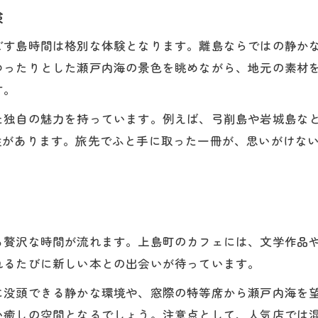
験
ごす島時間は格別な体験となります。離島ならではの静か
ゆったりとした瀬戸内海の景色を眺めながら、地元の素材
す。
た独自の魅力を持っています。例えば、弓削島や岩城島な
性があります。旅先でふと手に取った一冊が、思いがけな
る贅沢な時間が流れます。上島町のカフェには、文学作品
れるたびに新しい本との出会いが待っています。
に没頭できる静かな環境や、窓際の特等席から瀬戸内海を
い癒しの空間となるでしょう。注意点として、人気店では