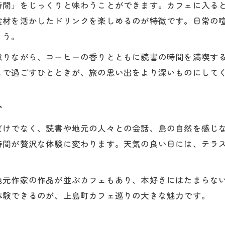
時間」をじっくりと味わうことができます。カフェに入る
カフェ巡りで広がる本好きの交流の輪
食材を活かしたドリンクを楽しめるのが特徴です。日常の
愛媛の上島町には心潤うカフェ体験がある
ょう。
心癒されるカフェ巡りの上島町おすすめ
取りながら、コーヒーの香りとともに読書の時間を満喫す
愛媛らしさ溢れるカフェの魅力を味わう
ェで過ごすひとときが、旅の思い出をより深いものにして
島カフェで感じる心豊かな時間の過ごし方
カフェとともに楽しむ上島町の日常風景
介
本とカフェ好きが満足できる体験ポイント
だけでなく、読書や地元の人々との会話、島の自然を感じ
カフェで楽しむ瀬戸内離島の日常と癒し
時間が贅沢な体験に変わります。天気の良い日には、テラ
瀬戸内の景色とカフェで過ごす休日の癒し
カフェ時間で感じる離島の日常の魅力
地元作家の作品が並ぶカフェもあり、本好きにはたまらな
島カフェで味わう自然と調和したリラックス
体験できるのが、上島町カフェ巡りの大きな魅力です。
離島のカフェで心安らぐひとときを提案
本とカフェで生まれる穏やかな島時間