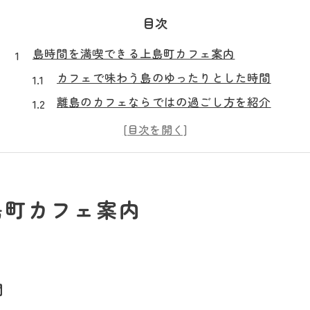
目次
島時間を満喫できる上島町カフェ案内
カフェで味わう島のゆったりとした時間
離島のカフェならではの過ごし方を紹介
上島町カフェ巡りのおすすめポイント解説
カフェ好きが惹かれる島時間の魅力について
観光と一緒に楽しむ島カフェの選び方
本好きが集う離島カフェの魅力を探る旅
島町カフェ案内
読書好きにおすすめの上島町カフェ体験
本棚があるカフェで過ごす贅沢な時間
島のカフェで本とコーヒーに癒される方法
間
離島カフェで見つかるお気に入りの一冊