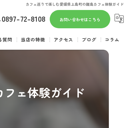
カフェ巡りで楽しむ愛媛県上島町の離島カフェ体験ガイド
0897-72-8108
お問い合わせはこちら
る質問
当店の特徴
アクセス
ブログ
コラム
テイクアウト
ラテ
一人
カフェ体験ガイド
大福
デート