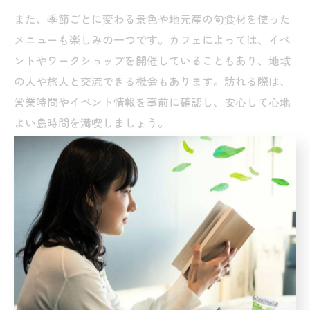
また、季節ごとに変わる景色や地元産の旬食材を使った
メニューも楽しみの一つです。カフェによっては、イベ
ントやワークショップを開催していることもあり、地域
の人や旅人と交流できる機会もあります。訪れる際は、
営業時間やイベント情報を事前に確認し、安心して心地
よい島時間を満喫しましょう。
カフェ好きが惹かれる上島町の過ごし
方
カフェで過ごす島時間の楽しみ方を紹介
島好きや本屋好きの方にとって、愛媛県上島町のカフェ