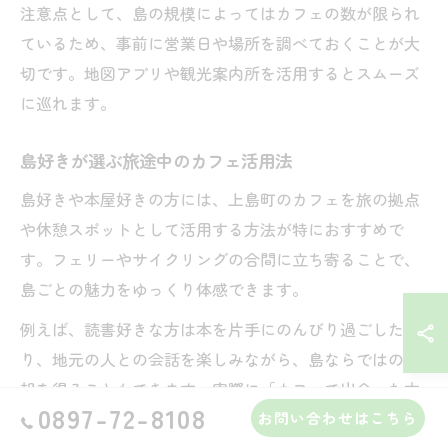
注意点として、島の規模によってはカフェの数が限られ
ているため、事前に営業日や場所を調べておくことが大
切です。地図アプリや観光案内所を活用するとスムーズ
に巡れます。
島好きが選ぶ旅途中のカフェ活用法
島好きや本屋好きの方には、上島町のカフェを旅の拠点
や休憩スポットとして活用する方法が特におすすめで
す。フェリーやサイクリングの合間に立ち寄ることで、
島ごとの魅力をゆっくり体感できます。
例えば、読書好きな方は本を片手にのんびり過ごした
り、地元の人との会話を楽しみながら、島ならではの情
報を得ることもできます。実際に「カフェで出会った本
0897-72-8108
が旅の思い出になった」「島の人と話せて旅がより豊か
お問い合わせはこちら