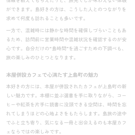
情報を教えてもらえたりと、旅先でしか味わえない体験
材
ができます。島好きの方は、こうした人とのつながりを
島グルメとカフェ巡りのおすすめルート紹
求めて何度も訪れることも多いです。
介
一方で、混雑時には静かな時間を確保しづらいこともあ
カフェで堪能する瀬戸内の新鮮な味覚体験
るため、訪問前に営業時間や混雑状況を確認するのが安
本屋好きが立ち寄りたいカフェの見つけ方
心です。自分だけの“島時間”を過ごすための下調べも、
サイクリストに優しいカフェスポット案内
旅の楽しみのひとつとなります。
本屋併設カフェで心満たす上島町の魅力
本好きの方には、本屋が併設されたカフェが上島町の新
しい魅力です。本棚に並ぶ選書を手に取りながら、コー
ヒーや紅茶を片手に読書に没頭できる空間は、時間を忘
れてしまうほどの心地よさをもたらします。島旅の途中
でふと立ち寄り、気になる一冊と出会えるのも本屋カフ
ェならではの楽しみです。