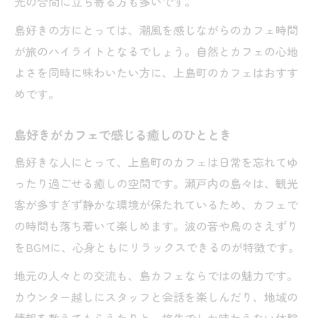
光の合間に立ち寄る方も多いです。
本屋併設カフェで過ごす上質な島時間
読書好きにおすすめのカフェの選び方
島好きの方にとっては、潮風を感じながらのカフェ時間
カフェで本を楽しむための工夫とポイント
が旅のハイライトとなるでしょう。自然とカフェの心地
よさを同時に味わいたい方に、上島町のカフェはおすす
島で味わう本とカフェの贅沢な組み合わせ
めです。
静かなカフェ空間で心安らぐ読書時間を
フェリー旅にぴったりな島のカフェ案内
島好きがカフェで感じる癒しのひととき
フェリー待ち時間に寄りたいカフェ紹介
島好きな人にとって、上島町のカフェは日常を忘れてゆ
島旅の合間に立ち寄れるカフェ選びのコツ
ったり過ごせる癒しの空間です。瀬戸内の島々は、観光
カフェでほっと一息できるフェリー旅の楽
客が多すぎず静かな環境が保たれているため、カフェで
しみ
の時間も落ち着いて楽しめます。波の音や鳥のさえずり
フェリー乗り場近くの便利なカフェ情報
をBGMに、心身ともにリラックスできるのが特徴です。
島好きが選ぶ旅途中のカフェ活用法
地元の人々との交流も、島カフェならではの魅力です。
ゆめしま海道で巡るカフェと島グルメ体験
カウンター越しにスタッフと会話を楽しんだり、地域の
ゆめしま海道沿いのカフェで味わう地元食