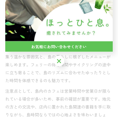
は“特別な時間”を味わえる場所です。瀬戸内海の穏やか
な景色を望むカフェでは、島ならではの静けさと開放感
が日常の喧騒を忘れさせてくれます。カフェで本を片手
に過ごすことで、旅先での読書体験も一層豊かなものと
なります。
お気軽にお問い合わせください
たとえば、弓削島や岩城島のカフェでは、地元の人々が
集う温かな雰囲気と、島の暮らしに根ざしたメニューが
お気軽にお問い合わせください
楽しめます。フェリーの待ち時間やサイクリングの途中
に立ち寄ることで、島のリズムに合わせたゆったりとし
た時間を体感できるのも魅力です。
注意点として、島内のカフェは営業時間や営業日が限ら
れている場合が多いため、事前の確認が重要です。地元
の方との交流や、店内に置かれた島関連の書籍を手に取
りながら、島時間ならではの心地よさを味わいましょ