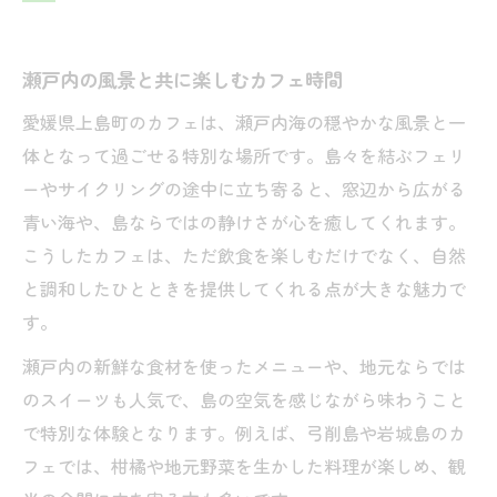
瀬戸内の絶景カフェで味わう島時間の魅力
ゆめしま海道沿いのカフェで景色を満喫
瀬戸内の風景と共に楽しむカフェ時間
本を片手に憩う海辺のカフェスポット紹介
愛媛県上島町のカフェは、瀬戸内海の穏やかな風景と一
カフェで楽しむ瀬戸内の自然と心地よさ
体となって過ごせる特別な場所です。島々を結ぶフェリ
カフェ好きが惹かれる上島町の過ごし方
ーやサイクリングの途中に立ち寄ると、窓辺から広がる
カフェで過ごす島時間の楽しみ方を紹介
青い海や、島ならではの静けさが心を癒してくれます。
島めぐりとカフェ巡りの効率的な計画術
こうしたカフェは、ただ飲食を楽しむだけでなく、自然
読書とカフェの相性を活かした時間の過ご
と調和したひとときを提供してくれる点が大きな魅力で
し方
す。
地元グルメとカフェタイムで心も満たす休
瀬戸内の新鮮な食材を使ったメニューや、地元ならでは
日
のスイーツも人気で、島の空気を感じながら味わうこと
カフェで感じる上島町ならではの魅力とは
で特別な体験となります。例えば、弓削島や岩城島のカ
本に親しみながら楽しむカフェタイム提案
フェでは、柑橘や地元野菜を生かした料理が楽しめ、観