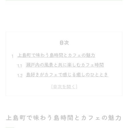
目次
上島町で味わう島時間とカフェの魅力
瀬戸内の風景と共に楽しむカフェ時間
島好きがカフェで感じる癒しのひととき
本屋併設カフェで心満たす上島町の魅力
静かな島時間にぴったりなカフェ探し
カフェ巡りで出会う上島町のやさしい空気
瀬戸内の景観を楽しむカフェ体験案内
上島町で味わう島時間とカフェの魅力
海と橋を望むカフェで特別な体験を満喫