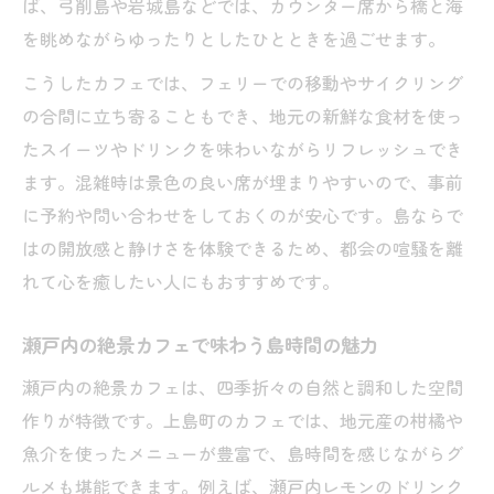
ば、弓削島や岩城島などでは、カウンター席から橋と海
を眺めながらゆったりとしたひとときを過ごせます。
こうしたカフェでは、フェリーでの移動やサイクリング
の合間に立ち寄ることもでき、地元の新鮮な食材を使っ
たスイーツやドリンクを味わいながらリフレッシュでき
ます。混雑時は景色の良い席が埋まりやすいので、事前
に予約や問い合わせをしておくのが安心です。島ならで
はの開放感と静けさを体験できるため、都会の喧騒を離
れて心を癒したい人にもおすすめです。
瀬戸内の絶景カフェで味わう島時間の魅力
瀬戸内の絶景カフェは、四季折々の自然と調和した空間
作りが特徴です。上島町のカフェでは、地元産の柑橘や
魚介を使ったメニューが豊富で、島時間を感じながらグ
ルメも堪能できます。例えば、瀬戸内レモンのドリンク