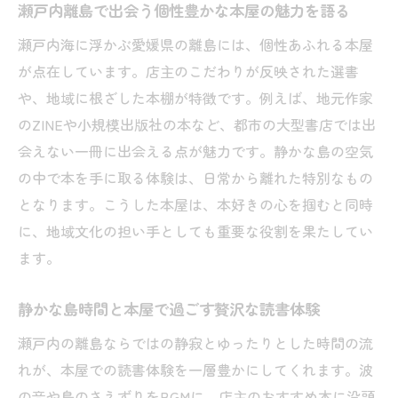
を紹介
瀬戸内離島で出会う個性豊かな本屋の魅力を語る
購入前の本が読めるカフェ体験と本屋探索
瀬戸内海に浮かぶ愛媛県の離島には、個性あふれる本屋
の楽しみ
が点在しています。店主のこだわりが反映された選書
上島町ゆめしま海道が繋ぐ本屋巡りの旅
や、地域に根ざした本棚が特徴です。例えば、地元作家
上島町とゆめしま海道で楽しむ本屋巡りの
のZINEや小規模出版社の本など、都市の大型書店では出
コツ
会えない一冊に出会える点が魅力です。静かな島の空気
の中で本を手に取る体験は、日常から離れた特別なもの
本屋好きがゆめしま海道を旅する魅力とは
となります。こうした本屋は、本好きの心を掴むと同時
何か
に、地域文化の担い手としても重要な役割を果たしてい
ゆめしま海道の先にある個性派本屋の楽し
ます。
み方
本屋巡りで知る上島町の文化とゆったりし
静かな島時間と本屋で過ごす贅沢な読書体験
た時間
瀬戸内の離島ならではの静寂とゆったりとした時間の流
愛媛上島町の離島本屋で見つける特別な本
れが、本屋での読書体験を一層豊かにしてくれます。波
との出会い
の音や鳥のさえずりをBGMに、店主のおすすめ本に没頭