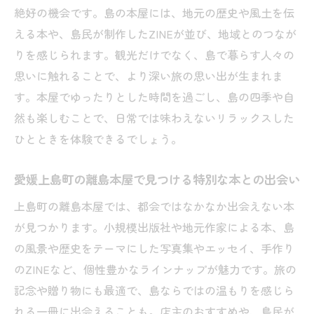
絶好の機会です。島の本屋には、地元の歴史や風土を伝
える本や、島民が制作したZINEが並び、地域とのつなが
りを感じられます。観光だけでなく、島で暮らす人々の
思いに触れることで、より深い旅の思い出が生まれま
す。本屋でゆったりとした時間を過ごし、島の四季や自
然も楽しむことで、日常では味わえないリラックスした
ひとときを体験できるでしょう。
愛媛上島町の離島本屋で見つける特別な本との出会い
上島町の離島本屋では、都会ではなかなか出会えない本
が見つかります。小規模出版社や地元作家による本、島
の風景や歴史をテーマにした写真集やエッセイ、手作り
のZINEなど、個性豊かなラインナップが魅力です。旅の
記念や贈り物にも最適で、島ならではの温もりを感じら
れる一冊に出会えることも。店主のおすすめや、島民が