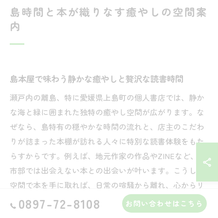
島時間と本が織りなす癒やしの空間案
内
島本屋で味わう静かな癒やしと贅沢な読書時間
瀬戸内の離島、特に愛媛県上島町の個人書店では、静か
な海と緑に囲まれた独特の癒やし空間が広がります。な
ぜなら、島特有の穏やかな時間の流れと、店主のこだわ
りが詰まった本棚が訪れる人々に特別な読書体験をもた
らすからです。例えば、地元作家の作品やZINEなど、都
市部では出会えない本との出会いが叶います。こうした
空間で本を手に取れば、日常の喧騒から離れ、心からリ
ラックスできる贅沢な時間を過ごせます。
0897-72-8108
お問い合わせはこちら