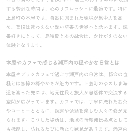
ゆめしま海道を渡って味わう本屋とカフェ
する贅沢な時間は、心のリフレッシュに最適です。特に
の魅力
上島町の本屋では、自然に囲まれた環境が集中力を高
個人書店ならではの魅力を瀬戸内で体感
め、普段は味わえない深い読書の世界へと誘います。読
瀬戸内の個人書店が伝える本屋の温かさと
書好きにとって、島時間と本の融合は、かけがえのない
選書力
体験となります。
本屋店主こだわりの品揃えにふれる楽しみ
方
本屋やカフェで感じる瀬戸内の穏やかな日常とは
地域作家やZINEが並ぶ瀬戸内本屋の魅力を
本屋やブックカフェで過ごす瀬戸内の日常は、都会の喧
解説
騒とは無縁の穏やかさが魅力です。上島町のゆめしま海
本屋とカフェが紡ぐ島の暮らしの豊かさに
道を渡った先には、地元住民と旅人が自然体で交流する
触れる
空間が広がっています。カフェでは、丁寧に淹れたお茶
愛媛独立系書店で感じる瀬戸内の新しい文
やコーヒーとともに、読書や会話を楽しむ人々の姿が見
化
られます。こうした場所は、地域の情報発信拠点として
も機能し、訪れるたびに新たな発見があります。瀬戸内
本屋の店主や常連との交流が生む学びと発