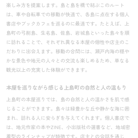
楽しみ方を提案します。島と島を橋で結ぶこのルート
は、車や自転車での移動が快適で、各島に点在する個人
書店やブックカフェを巡るのに最適です。たとえば、上
島町の弓削島、生名島、佐島、岩城島といった島々を順
に訪れることで、それぞれ異なる本屋の個性や店主のこ
だわりに出会えます。移動の合間には、瀬戸内海の穏や
かな景色や地元の人々との交流も楽しめるため、単なる
観光以上の充実した体験ができます。
本屋を巡りながら感じる上島町の自然と人の温もり
上島町の本屋巡りでは、島の自然と人の温かさを肌で感
じることができます。島々は緑豊かな丘や静かな海に囲
まれ、訪れる人に安らぎを与えてくれます。個人書店で
は、地元作家の本やZINE、小出版社の選書など、地域密
着型のラインナップが特徴です。店主との会話を通じ