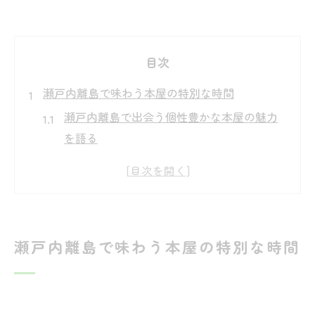
目次
瀬戸内離島で味わう本屋の特別な時間
瀬戸内離島で出会う個性豊かな本屋の魅力
を語る
静かな島時間と本屋で過ごす贅沢な読書体
験
本屋やカフェで感じる瀬戸内の穏やかな日
常とは
瀬戸内離島で味わう本屋の特別な時間
本屋巡りで見つける離島ならではの特別な
ひととき
愛媛のブックカフェで味わう癒やしの瞬間