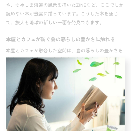
や、ゆめしま海道の風景を描いたZINEなど、ここでしか
読めない本が豊富に揃っています。こうした本を通じ
て、旅人も地域の新しい一面を発見できます。
本屋とカフェが紡ぐ島の暮らしの豊かさに触れる
本屋とカフェが融合した空間は、島の暮らしの豊かさを
実感できる場所です。なぜなら、静かな店内で本をめく
りながら、香り高いお茶やコーヒーを味わう時間が、日
常の喧騒を忘れさせてくれるからです。愛媛県上島町の
ゆめしま海道沿いにも、こうした本屋カフェが点在し、
旅の途中に立ち寄ることで島の四季や人のあたたかさを
感じられます。読書とカフェの相乗効果が、心と体に安
らぎをもたらします。
愛媛独立系書店で感じる瀬戸内の新しい文化