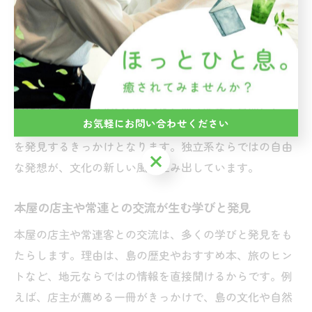
愛媛県の独立系書店は、瀬戸内の新しい文化を発信する
拠点として注目されています。その理由は、地元クリエ
イターや出版社と連携したイベントや、地域限定の書籍
展開など、多様な文化活動が展開されているからです。
例えば、上島町の個人書店では、島の歴史や自然、アー
お気軽にお問い合わせください
トをテーマにした特集コーナーが設けられ、地域の魅力
を発見するきっかけとなります。独立系ならではの自由
お気軽にお問い合わせください
な発想が、文化の新しい風を生み出しています。
本屋の店主や常連との交流が生む学びと発見
本屋の店主や常連客との交流は、多くの学びと発見をも
たらします。理由は、島の歴史やおすすめ本、旅のヒン
トなど、地元ならではの情報を直接聞けるからです。例
えば、店主が薦める一冊がきっかけで、島の文化や自然