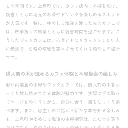
本屋好きに贈る瀬戸内離島の新しい発見
しの空間です。上島町では、カフェ店内に本棚を設け、
本屋巡りで見つける瀬戸内離島の隠れた名
読書とともに地元のお茶やドリンクを楽しめるスポット
店たち
が人気です。特に、ゆめしま海道を渡った先のカフェで
は、四季折々の風景とともに読書時間を過ごせます。こ
本屋で出会う島の文学やZINEの奥深い世界
うしたブックカフェは、心身ともにリラックスしたい人
愛媛の個人書店発、島の物語と文化を味わ
に最適で、日常の喧騒を忘れさせてくれる癒やしの場所
う旅
です。
瀬戸内ブックカフェで味わう新しい本の楽
しみ方
購入前の本が読めるカフェ体験と本屋探索の楽しみ
本屋好きが旅する瀬戸内離島の魅力を徹底
瀬戸内離島の本屋やブックカフェでは、購入前の本をゆ
紹介
っくり試し読みできる体験が魅力です。実際に手に取っ
島ならではの本屋で心ときめく体験を手に
てページをめくりながら、自分に合う一冊をじっくり選
入れる
べます。また、店主との会話から新たな本を知る楽しみ
ゆめしま海道を渡って出会う本屋の世界
も。上島町やゆめしま海道の本屋探索は、ただ本を買う
ゆめしま海道で繋がる本屋巡りの素敵なル
だけでなく、島の文化や人々との触れ合いも楽しめる貴