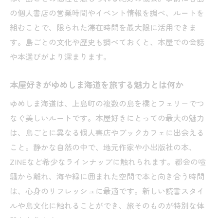
深堀り
の個人書店の営業時間やイベント情報を調べ、ルートを
離島の本屋で過ごすスローなひととき体験
組むことで、限られた滞在時間を最大限に活用できま
談
す。島ごとの文化や歴史も調べておくと、本屋での会話
や本選びがより深まります。
愛媛の本屋で日常から解放されるリラック
ス法
本屋好きがゆめしま海道を旅する魅力とは何か
本屋好きが推薦する島の癒やし空間の歩き
ゆめしま海道は、上島町の複数の島を橋とフェリーでつ
方
なぐ美しいルートです。本屋好きにとっての最大の魅力
カフェと本屋で生まれる島の温かい交流を
は、島ごとに異なる個人書店やブックカフェに出会える
紹介
こと。静かな自然の中で、地元作家や小出版社の本、
個性豊かな本屋で感じる愛媛の文化と出会い
ZINEなど希少なラインナップに触れられます。都会の喧
愛媛本屋から紡がれる島文化と本の深い関
騒から離れ、海や緑に囲まれた空間で本と向き合う時間
わり
は、心身のリフレッシュに最適です。新しい読書スタイ
本屋巡りで出会う島の伝統や現代の息吹を
ルや島文化に触れることができ、旅そのものが特別な体
知る