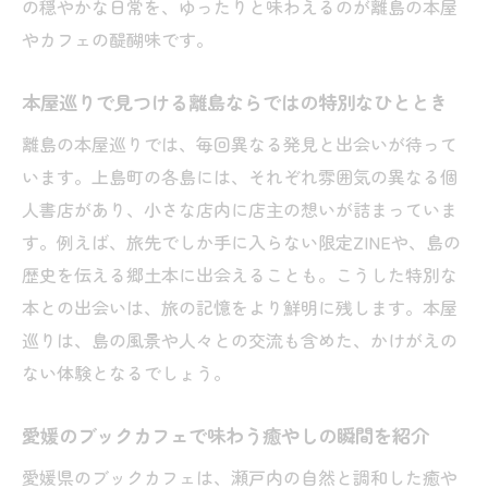
の穏やかな日常を、ゆったりと味わえるのが離島の本屋
見
やカフェの醍醐味です。
愛媛県で本屋とカフェが紡ぐ島の暮らし
愛媛の本屋カフェで叶う島時間とリラック
本屋巡りで見つける離島ならではの特別なひととき
ス体験
離島の本屋巡りでは、毎回異なる発見と出会いが待って
本屋で味わう地元のコーヒーや日本茶の魅
います。上島町の各島には、それぞれ雰囲気の異なる個
力紹介
人書店があり、小さな店内に店主の想いが詰まっていま
ブックカフェで楽しむ愛媛県の島暮らしの
す。例えば、旅先でしか手に入らない限定ZINEや、島の
醍醐味
歴史を伝える郷土本に出会えることも。こうした特別な
本屋とカフェが創る地域コミュニティの温
本との出会いは、旅の記憶をより鮮明に残します。本屋
かさ
巡りは、島の風景や人々との交流も含めた、かけがえの
購入前の本が読めるカフェでの新しい出会
ない体験となるでしょう。
い方
愛媛本屋とカフェで過ごす心安らぐひとと
愛媛のブックカフェで味わう癒やしの瞬間を紹介
き
愛媛県のブックカフェは、瀬戸内の自然と調和した癒や