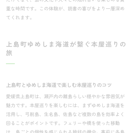
ート紹介
重な時間です。この体験が、読書の喜びをより一層深め
本屋を巡りながら感じる上島町の自然と人
てくれます。
の温もり
ゆめしま海道の先で待つ個性派本屋の楽し
上島町ゆめしま海道が繋ぐ本屋巡りの
み方
旅
本屋とカフェが彩る島旅の思い出作りのヒ
ント
上島町の本屋で体験する非日常の読書時間
ゆめしま海道で広がる本屋とカフェの出会
上島町とゆめしま海道で楽しむ本屋巡りのコツ
い
愛媛県上島町は、瀬戸内の離島らしい穏やかな雰囲気が
島時間と本が織りなす癒やしの空間案内
魅力です。本屋巡りを楽しむには、まずゆめしま海道を
島本屋で味わう静かな癒やしと贅沢な読書
活用し、弓削島、生名島、佐島など複数の島を効率よく
時間
回ることがポイントです。フェリーや橋を使った移動
本屋とカフェで感じる島時間の心地よさを
は、島ごとの個性を感じられる絶好の機会。事前に各島