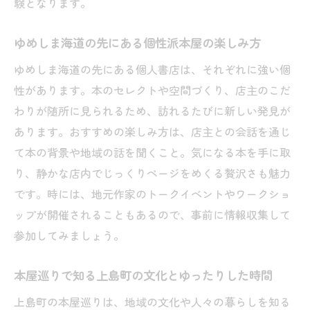
験となります。
個人書店が担う愛媛の文化発信拠点の役割
に注目
ゆめしま海道の先にある個性派本屋の楽しみ方
愛媛独立系書店で味わう本の多様性と新た
ゆめしま海道の先にある個人書店は、それぞれに強い個
な発見
性があります。本のセレクトや空間づくり、店主のこだ
本屋とカフェで語らう人と地域のストーリ
わりが随所に見られるため、訪れるたびに新しい発見が
ー紹介
あります。おすすめの楽しみ方は、店主との会話を通じ
島の本屋で体験する愛媛ならではの出会い
て本の背景や地域の話を聞くこと。気になる本を手に取
と感動
り、静かな店内でじっくりページをめくる贅沢さも魅力
です。時には、地元作家のトークイベントやワークショ
ップが開催されることもあるので、事前に情報収集して
参加してみましょう。
本屋巡りで知る上島町の文化とゆったりした時間
上島町の本屋巡りは、地域の文化や人々の暮らしを知る